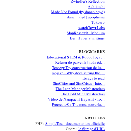
Zwindler's Reflection
Achikochi
Made Not Found (by danah boyd)
danah boyd | apophenia
Tokowo
watchTowr Labs
MapResearch - Medium
Bert Hubert's writings
BLOGMARKS
Educational STEM & Robot Toys …
Refuser de parvenir | nada éd…
TensegriToy construction de lu…
mojave - Why does setting the …
Essays to read
SimCities and SimCrises - Inte…
The Lean Manager Masterclass
The Gold Mine Masterclass
Video de Nampachi Hayashi - To…
Procreate® : The most powerfu…
ARTICLES
PHP :
SimpleTest - documentation officielle
Opera :
le filtrage d'URL