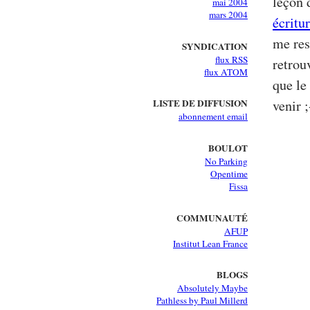
leçon 
mai 2004
mars 2004
écritu
me res
SYNDICATION
flux RSS
retrou
flux ATOM
que le
venir ;
LISTE DE DIFFUSION
abonnement email
BOULOT
No Parking
Opentime
Fissa
COMMUNAUTÉ
AFUP
Institut Lean France
BLOGS
Absolutely Maybe
Pathless by Paul Millerd