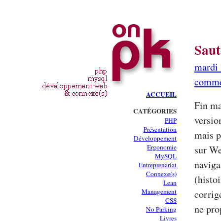
Saut
mardi 
comme
ACCUEIL
Fin ma
CATÉGORIES
versio
PHP
Présentation
mais p
Développement
Ergonomie
sur W
MySQL
naviga
Entreprenariat
Connexe(s)
(histo
Lean
Management
corrig
CSS
ne pro
No Parking
Livres