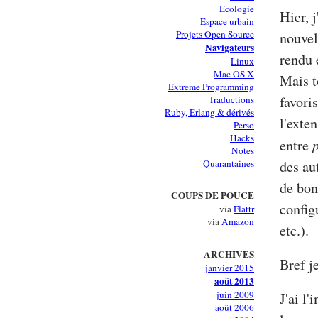
Ecologie
Hier, j
Espace urbain
Projets Open Source
nouvel
Navigateurs
rendu 
Linux
Mac OS X
Mais t
Extreme Programming
favori
Traductions
Ruby, Erlang & dérivés
l'exte
Perso
Hacks
entre
Notes
Quarantaines
des au
de bon
COUPS DE POUCE
config
via
Flattr
via
Amazon
etc.).
ARCHIVES
Bref je
janvier 2015
août 2013
juin 2009
J'ai l
août 2006