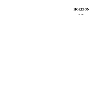
HORIZON
à venir...