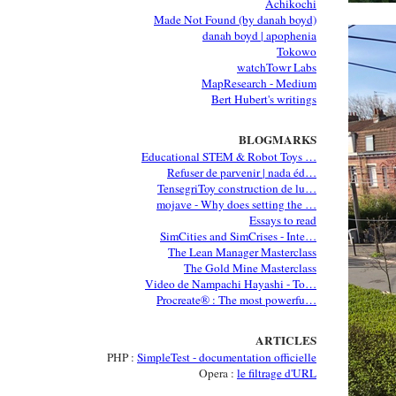
Achikochi
Made Not Found (by danah boyd)
danah boyd | apophenia
Tokowo
watchTowr Labs
MapResearch - Medium
Bert Hubert's writings
BLOGMARKS
Educational STEM & Robot Toys …
Refuser de parvenir | nada éd…
TensegriToy construction de lu…
mojave - Why does setting the …
Essays to read
SimCities and SimCrises - Inte…
The Lean Manager Masterclass
The Gold Mine Masterclass
Video de Nampachi Hayashi - To…
Procreate® : The most powerfu…
ARTICLES
PHP :
SimpleTest - documentation officielle
Opera :
le filtrage d'URL