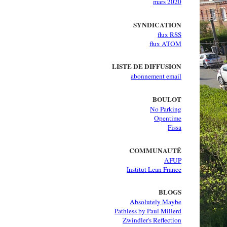
mars 2020
SYNDICATION
flux RSS
flux ATOM
LISTE DE DIFFUSION
abonnement email
BOULOT
No Parking
Opentime
Fissa
COMMUNAUTÉ
AFUP
Institut Lean France
BLOGS
Absolutely Maybe
Pathless by Paul Millerd
Zwindler's Reflection