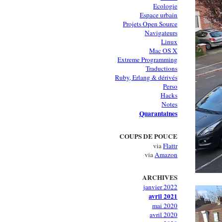
Ecologie
Espace urbain
Projets Open Source
Navigateurs
Linux
Mac OS X
Extreme Programming
Traductions
Ruby, Erlang & dérivés
Perso
Hacks
Notes
Quarantaines
COUPS DE POUCE
via
Flattr
via
Amazon
ARCHIVES
janvier 2022
avril 2021
mai 2020
avril 2020