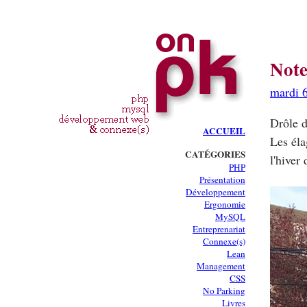
Note
mardi 6
Drôle d
ACCUEIL
Les éla
CATÉGORIES
l'hiver
PHP
Présentation
Développement
Ergonomie
MySQL
Entreprenariat
Connexe(s)
Lean
Management
CSS
No Parking
Livres