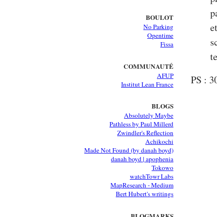
p
BOULOT
e
No Parking
Opentime
s
Fissa
t
COMMUNAUTÉ
AFUP
PS : 3
Institut Lean France
BLOGS
Absolutely Maybe
Pathless by Paul Millerd
Zwindler's Reflection
Achikochi
Made Not Found (by danah boyd)
danah boyd | apophenia
Tokowo
watchTowr Labs
MapResearch - Medium
Bert Hubert's writings
BLOGMARKS