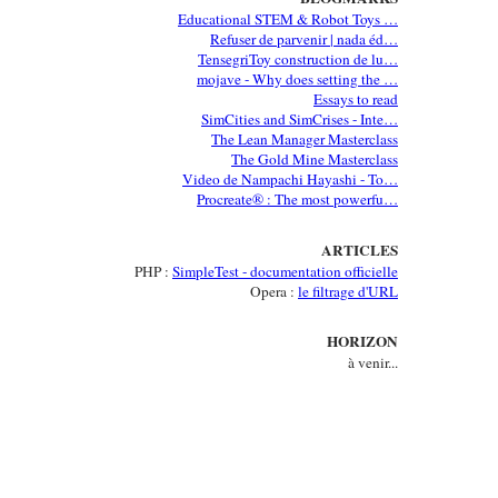
Educational STEM & Robot Toys …
Refuser de parvenir | nada éd…
TensegriToy construction de lu…
mojave - Why does setting the …
Essays to read
SimCities and SimCrises - Inte…
The Lean Manager Masterclass
The Gold Mine Masterclass
Video de Nampachi Hayashi - To…
Procreate® : The most powerfu…
ARTICLES
PHP :
SimpleTest - documentation officielle
Opera :
le filtrage d'URL
HORIZON
à venir...