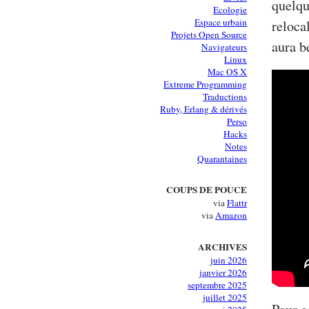
quelqu
Ecologie
Espace urbain
reloca
Projets Open Source
aura b
Navigateurs
Linux
Mac OS X
Extreme Programming
Traductions
Ruby, Erlang & dérivés
Perso
Hacks
Notes
Quarantaines
COUPS DE POUCE
via
Flattr
via
Amazon
ARCHIVES
juin 2026
janvier 2026
septembre 2025
juillet 2025