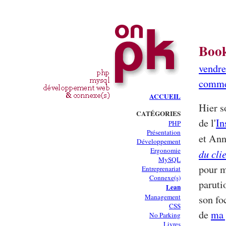
Book
vendre
comme
ACCUEIL
Hier s
CATÉGORIES
de l'
In
PHP
Présentation
et Ann
Développement
Ergonomie
du cli
MySQL
pour m
Entreprenariat
Connexe(s)
paruti
Lean
Management
son fo
CSS
de
ma 
No Parking
Livres