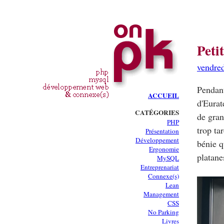
Peti
vendred
Pendant
ACCUEIL
d'Eurat
CATÉGORIES
de gran
PHP
trop ta
Présentation
Développement
bénie q
Ergonomie
platane
MySQL
Entreprenariat
Connexe(s)
Lean
Management
CSS
No Parking
Livres