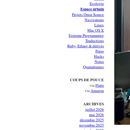
Ecologie
Espace urbain
Projets Open Source
Navigateurs
Linux
Mac OS X
Extreme Programming
Traductions
Ruby, Erlang & dérivés
Perso
Hacks
Notes
Quarantaines
COUPS DE POUCE
via
Flattr
via
Amazon
ARCHIVES
juillet 2026
mai 2026
décembre 2025
novembre 2025