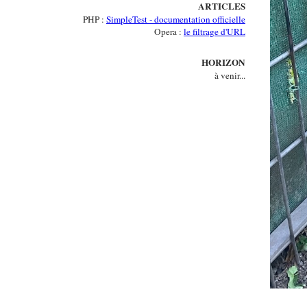
ARTICLES
PHP :
SimpleTest - documentation officielle
Opera :
le filtrage d'URL
HORIZON
à venir...