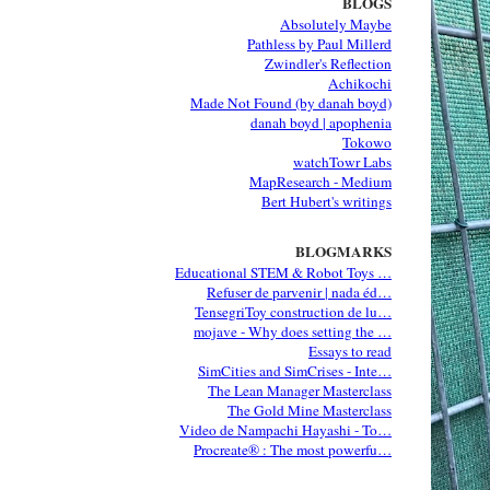
BLOGS
Absolutely Maybe
Pathless by Paul Millerd
Zwindler's Reflection
Achikochi
Made Not Found (by danah boyd)
danah boyd | apophenia
Tokowo
watchTowr Labs
MapResearch - Medium
Bert Hubert's writings
BLOGMARKS
Educational STEM & Robot Toys …
Refuser de parvenir | nada éd…
TensegriToy construction de lu…
mojave - Why does setting the …
Essays to read
SimCities and SimCrises - Inte…
The Lean Manager Masterclass
The Gold Mine Masterclass
Video de Nampachi Hayashi - To…
Procreate® : The most powerfu…