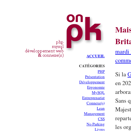
Mais
Brit
mardi 
ACCUEIL
comme
CATÉGORIES
PHP
Si la
G
Présentation
en 202
Développement
Ergonomie
arbora
MySQL
Entreprenariat
Sans q
Connexe(s)
Majest
Lean
Management
repart
CSS
No Parking
les or
Livres