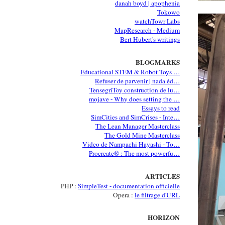
danah boyd | apophenia
Tokowo
watchTowr Labs
MapResearch - Medium
Bert Hubert's writings
BLOGMARKS
Educational STEM & Robot Toys …
Refuser de parvenir | nada éd…
TensegriToy construction de lu…
mojave - Why does setting the …
Essays to read
SimCities and SimCrises - Inte…
The Lean Manager Masterclass
The Gold Mine Masterclass
Video de Nampachi Hayashi - To…
Procreate® : The most powerfu…
ARTICLES
PHP :
SimpleTest - documentation officielle
Opera :
le filtrage d'URL
HORIZON