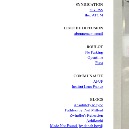
SYNDICATION
flux RSS
flux ATOM
LISTE DE DIFFUSION
abonnement email
BOULOT
No Parking
Opentime
Fissa
COMMUNAUTÉ
AFUP
Institut Lean France
BLOGS
Absolutely Maybe
Pathless by Paul Millerd
Zwindler's Reflection
Achikochi
Made Not Found (by danah boyd)