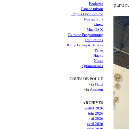
partic
Ecologie
Espace urbain
Projets Open Source
Navigateurs
Linux
Mac OS X
Extreme Programming
Traductions
Ruby, Erlang & dérivés
Perso
Hacks
Notes
Quarantaines
COUPS DE POUCE
via
Flattr
via
Amazon
ARCHIVES
juillet 2026
juin 2026
mai 2026
avril 2026
mars 2026