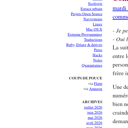
Ecologie
mardi 
Espace urbain
Projets Open Source
comme
Navigateurs
Linux
- Je p
Mac OS X
Extreme Programming
- Oui 
Traductions
Ruby, Erlang & dérivés
La sui
Perso
entre 
Hacks
Notes
person
Quarantaines
frère 
COUPS DE POUCE
via
Flattr
Une de
via
Amazon
numéro
ARCHIVES
bien n
juillet 2026
craind
juin 2026
mai 2026
deman
avril 2026
mars 2026