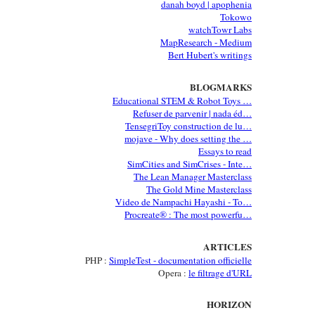
danah boyd | apophenia
Tokowo
watchTowr Labs
MapResearch - Medium
Bert Hubert's writings
BLOGMARKS
Educational STEM & Robot Toys …
Refuser de parvenir | nada éd…
TensegriToy construction de lu…
mojave - Why does setting the …
Essays to read
SimCities and SimCrises - Inte…
The Lean Manager Masterclass
The Gold Mine Masterclass
Video de Nampachi Hayashi - To…
Procreate® : The most powerfu…
ARTICLES
PHP :
SimpleTest - documentation officielle
Opera :
le filtrage d'URL
HORIZON