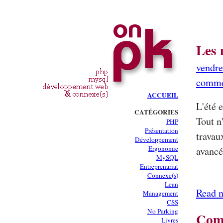
Les 
vendre
comme
ACCUEIL
L'été e
CATÉGORIES
Tout n
PHP
Présentation
travau
Développement
Ergonomie
avancé
MySQL
Entreprenariat
Connexe(s)
Lean
Read n
Management
CSS
No Parking
Comm
Livres