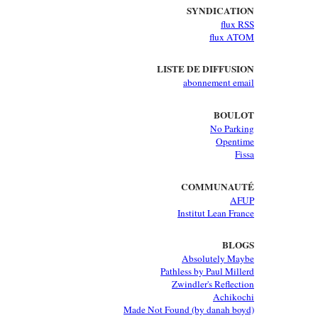
SYNDICATION
flux RSS
flux ATOM
LISTE DE DIFFUSION
abonnement email
BOULOT
No Parking
Opentime
Fissa
COMMUNAUTÉ
AFUP
Institut Lean France
BLOGS
Absolutely Maybe
Pathless by Paul Millerd
Zwindler's Reflection
Achikochi
Made Not Found (by danah boyd)