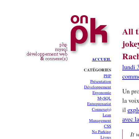
All 
joke
Rach
ACCUEIL
lundi 
CATÉGORIES
comme
PHP
Présentation
Développement
Un pro
Ergonomie
MySQL
la voi
Entreprenariat
il
expl
Connexe(s)
Lean
avec la
Management
CSS
No Parking
It 
Livres