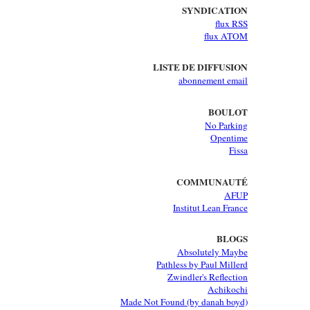
SYNDICATION
flux RSS
flux ATOM
LISTE DE DIFFUSION
abonnement email
BOULOT
No Parking
Opentime
Fissa
COMMUNAUTÉ
AFUP
Institut Lean France
BLOGS
Absolutely Maybe
Pathless by Paul Millerd
Zwindler's Reflection
Achikochi
Made Not Found (by danah boyd)