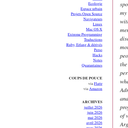
spo
Ecologie
Espace urbain
my 
Projets Open Source
Navigateurs
wit
Linux
mem
Mac OS X
Extreme Programming
dis
Traductions
Ruby, Erlang & dérivés
mot
Perso
peo
Hacks
Notes
the
Quarantaines
per
COUPS DE POUCE
whe
via
Flattr
Adr
via
Amazon
and
ARCHIVES
pro
juillet 2026
juin 2026
of 
mai 2026
avril 2026
Arg
mars 2026