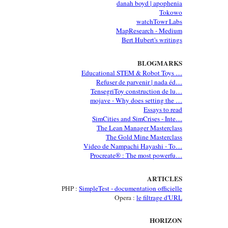
danah boyd | apophenia
Tokowo
watchTowr Labs
MapResearch - Medium
Bert Hubert's writings
BLOGMARKS
Educational STEM & Robot Toys …
Refuser de parvenir | nada éd…
TensegriToy construction de lu…
mojave - Why does setting the …
Essays to read
SimCities and SimCrises - Inte…
The Lean Manager Masterclass
The Gold Mine Masterclass
Video de Nampachi Hayashi - To…
Procreate® : The most powerfu…
ARTICLES
PHP :
SimpleTest - documentation officielle
Opera :
le filtrage d'URL
HORIZON