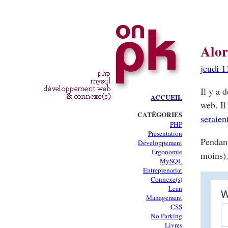
Alor
jeudi 1
Il y a 
ACCUEIL
web. I
CATÉGORIES
seraie
PHP
Présentation
Pendant
Développement
Ergonomie
moins).
MySQL
Entreprenariat
Connexe(s)
Lean
Management
CSS
No Parking
Livres