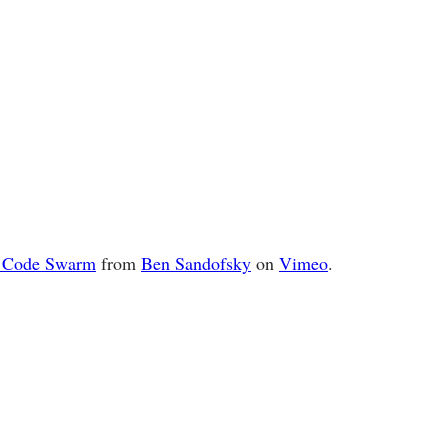
r Code Swarm
from
Ben Sandofsky
on
Vimeo
.