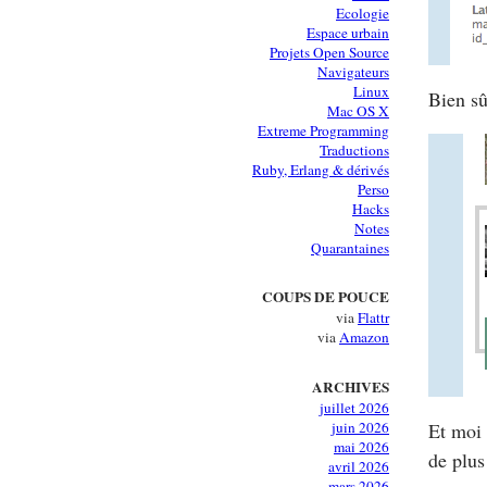
Ecologie
Espace urbain
Projets Open Source
Navigateurs
Linux
Bien sû
Mac OS X
Extreme Programming
Traductions
Ruby, Erlang & dérivés
Perso
Hacks
Notes
Quarantaines
COUPS DE POUCE
via
Flattr
via
Amazon
ARCHIVES
juillet 2026
juin 2026
Et moi 
mai 2026
de plus
avril 2026
mars 2026