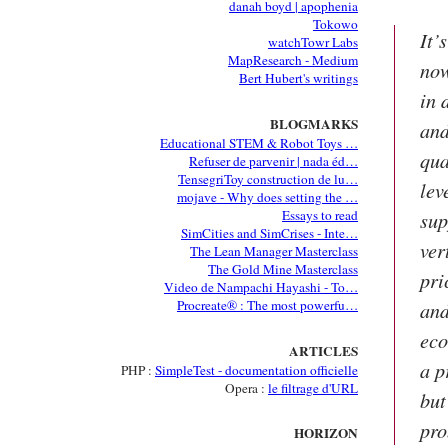
danah boyd | apophenia
Tokowo
It’
watchTowr Labs
MapResearch - Medium
now
Bert Hubert's writings
in 
BLOGMARKS
and
Educational STEM & Robot Toys …
qua
Refuser de parvenir | nada éd…
TensegriToy construction de lu…
lev
mojave - Why does setting the …
Essays to read
sup
SimCities and SimCrises - Inte…
ver
The Lean Manager Masterclass
The Gold Mine Masterclass
pri
Video de Nampachi Hayashi - To…
Procreate® : The most powerfu…
and
eco
ARTICLES
a p
PHP :
SimpleTest - documentation officielle
Opera :
le filtrage d'URL
but
pro
HORIZON