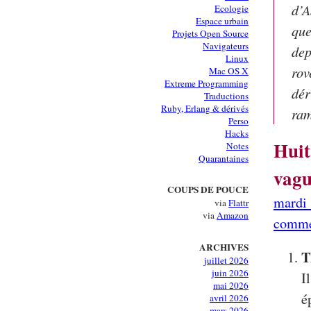
d’A
Ecologie
Espace urbain
que
Projets Open Source
Navigateurs
dep
Linux
rov
Mac OS X
Extreme Programming
dér
Traductions
Ruby, Erlang & dérivés
ram
Perso
Hacks
Huit
Notes
Quarantaines
vag
COUPS DE POUCE
mardi 
via
Flattr
via
Amazon
comme
ARCHIVES
T
juillet 2026
juin 2026
I
mai 2026
é
avril 2026
mars 2026