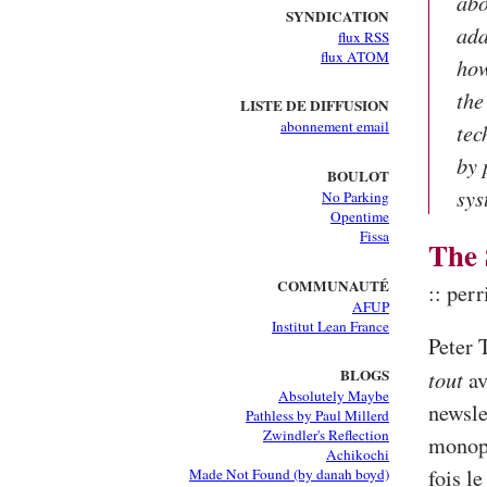
abo
SYNDICATION
ada
flux RSS
flux ATOM
how
the
LISTE DE DIFFUSION
abonnement email
tec
by 
BOULOT
sys
No Parking
Opentime
Fissa
The 
COMMUNAUTÉ
:: perr
AFUP
Institut Lean France
Peter 
BLOGS
tout
av
Absolutely Maybe
newsle
Pathless by Paul Millerd
Zwindler's Reflection
monopo
Achikochi
fois l
Made Not Found (by danah boyd)