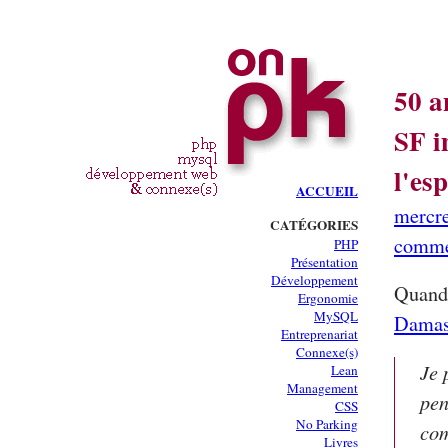
50 a
SF i
l'es
ACCUEIL
mercre
CATÉGORIES
comme
PHP
Présentation
Développement
Quand 
Ergonomie
MySQL
Damas
Entreprenariat
Connexe(s)
Je 
Lean
Management
pen
CSS
No Parking
com
Livres