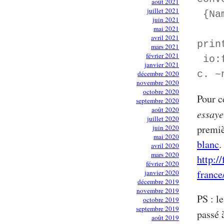
août 2021
juillet 2021
{Nam
juin 2021
mai 2021
avril 2021
prin
mars 2021
février 2021
io:f
janvier 2021
c. ~
décembre 2020
novembre 2020
octobre 2020
Pour c
septembre 2020
août 2020
essaye
juillet 2020
premiè
juin 2020
mai 2020
blanc
.
avril 2020
mars 2020
http:/
février 2020
france
janvier 2020
décembre 2019
novembre 2019
PS : l
octobre 2019
septembre 2019
passé 
août 2019