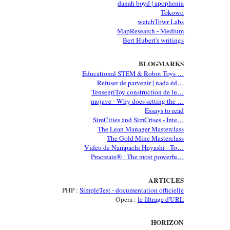
danah boyd | apophenia
Tokowo
watchTowr Labs
MapResearch - Medium
Bert Hubert's writings
BLOGMARKS
Educational STEM & Robot Toys …
Refuser de parvenir | nada éd…
TensegriToy construction de lu…
mojave - Why does setting the …
Essays to read
SimCities and SimCrises - Inte…
The Lean Manager Masterclass
The Gold Mine Masterclass
Video de Nampachi Hayashi - To…
Procreate® : The most powerfu…
ARTICLES
PHP :
SimpleTest - documentation officielle
Opera :
le filtrage d'URL
HORIZON