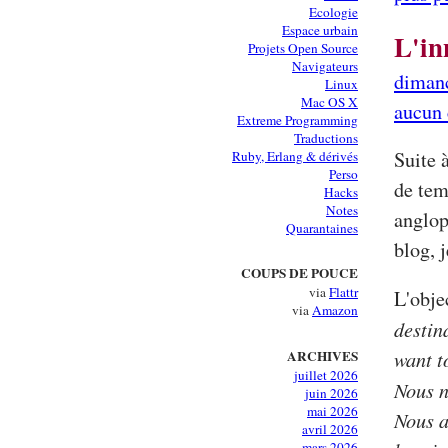
Ecologie
Espace urbain
L'in
Projets Open Source
Navigateurs
dimanc
Linux
Mac OS X
aucun
Extreme Programming
Traductions
Suite 
Ruby, Erlang & dérivés
Perso
de tem
Hacks
Notes
anglop
Quarantaines
blog, 
COUPS DE POUCE
via
Flattr
L'obje
via
Amazon
destin
want t
ARCHIVES
juillet 2026
Nous n
juin 2026
mai 2026
Nous a
avril 2026
mars 2026