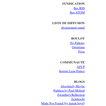
SYNDICATION
flux RSS
flux ATOM
LISTE DE DIFFUSION
abonnement email
BOULOT
No Parking
Opentime
Fissa
COMMUNAUTÉ
AFUP
Institut Lean France
BLOGS
Absolutely Maybe
Pathless by Paul Millerd
Zwindler's Reflection
Achikochi
Made Not Found (by danah boyd)