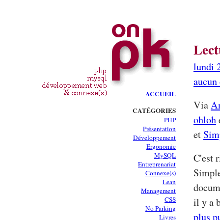
Lect
lundi 
aucun
ACCUEIL
Via
An
CATÉGORIES
ohloh
PHP
Présentation
et
Sim
Développement
Ergonomie
MySQL
C'est 
Entreprenariat
Simple
Connexe(s)
Lean
docume
Management
CSS
il y a
No Parking
plus p
Livres