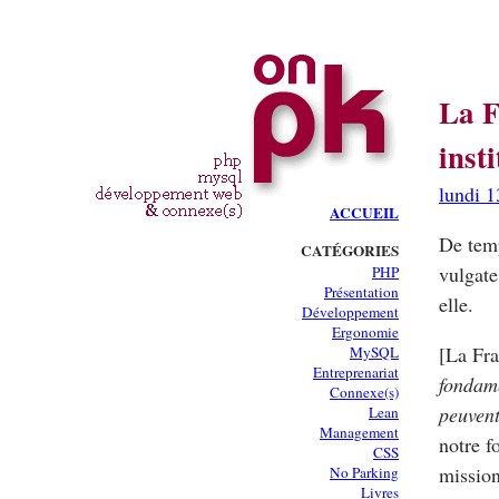
La F
inst
lundi 1
ACCUEIL
De temp
CATÉGORIES
vulgate
PHP
Présentation
elle.
Développement
Ergonomie
[La Fra
MySQL
Entreprenariat
fondame
Connexe(s)
peuvent
Lean
Management
notre f
CSS
mission
No Parking
Livres