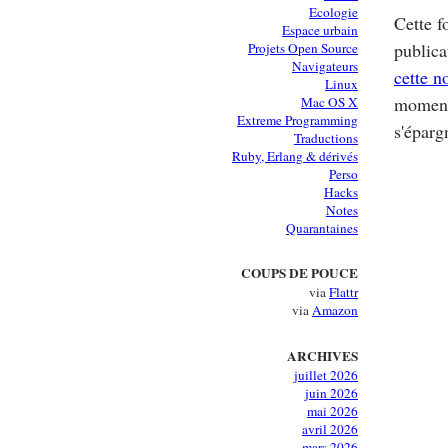
Ecologie
Cette f
Espace urbain
publica
Projets Open Source
Navigateurs
cette n
Linux
moment 
Mac OS X
Extreme Programming
s'épar
Traductions
Ruby, Erlang & dérivés
Perso
Hacks
Notes
Quarantaines
COUPS DE POUCE
via
Flattr
via
Amazon
ARCHIVES
juillet 2026
juin 2026
mai 2026
avril 2026
mars 2026