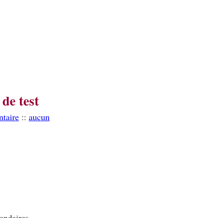
de test
taire
::
aucun
ondaires.