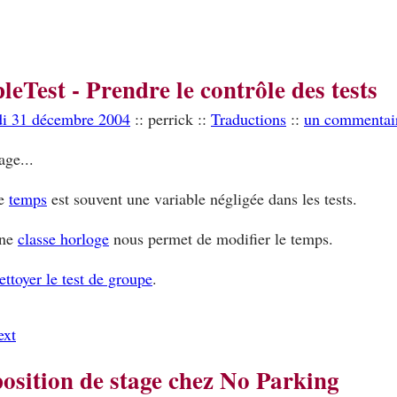
leTest - Prendre le contrôle des tests
di 31 décembre 2004
:: perrick ::
Traductions
::
un commentai
age...
e
temps
est souvent une variable négligée dans les tests.
ne
classe horloge
nous permet de modifier le temps.
ettoyer le test de groupe
.
ext
osition de stage chez No Parking