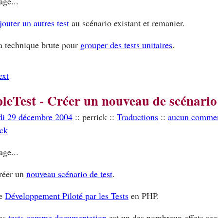
age...
jouter un autres test
au scénario existant et remanier.
a technique brute pour
grouper des tests unitaires
.
ext
leTest - Créer un nouveau de scénario 
di 29 décembre 2004
:: perrick ::
Traductions
::
aucun commen
ack
age...
réer un
nouveau scénario de test
.
e
Développement Piloté par les Tests
en PHP.
es
tests comme documentation
est un des nombreux effets sec