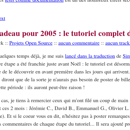
ext
adeau pour 2005 : le tutoriel complet 
ck ::
Projets Open Source
::
aucun commentaire
::
aucun trac
quelques temps déjà, je me suis
lancé dans la traduction
de
Sim
e étape a été franchie juste avant Noël : le tutoriel est désor
 de le découvrir en avant première dans les jours qui arriven
 diront que de la sorte je n'aurais pas besoin de poster de bil
ette période : ils auront peut-être raison !
 cas, je tiens à remercier ceux qui m'ont filé un coup de mai
 ces 2 mois : Jérémie C., David B., Emmanuel G., Olivier L. 
e). Et si le coeur vous en dit, n'hésitez pas à poster remarques
s commentaires de chaque étape du tutoriel... Il sera ajouté p