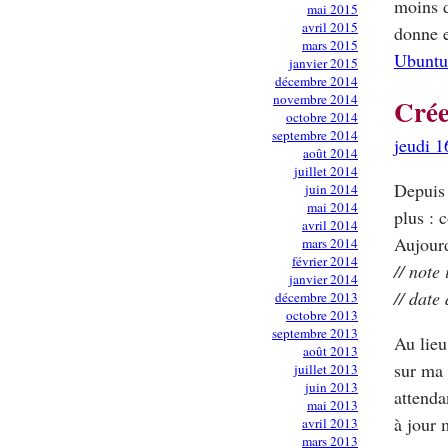
moins d
mai 2015
avril 2015
donne e
mars 2015
Ubuntu
janvier 2015
décembre 2014
novembre 2014
Crée
octobre 2014
septembre 2014
jeudi 
août 2014
juillet 2014
Depuis 
juin 2014
mai 2014
plus : 
avril 2014
Aujourd
mars 2014
février 2014
// note
janvier 2014
// date 
décembre 2013
octobre 2013
septembre 2013
Au lieu
août 2013
sur ma 
juillet 2013
juin 2013
attenda
mai 2013
à jour 
avril 2013
mars 2013