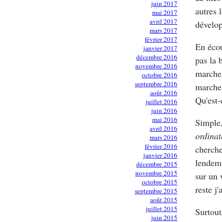
juin 2017
autres 
mai 2017
avril 2017
dévelop
mars 2017
février 2017
En éco
janvier 2017
décembre 2016
pas la 
novembre 2016
marche 
octobre 2016
septembre 2016
marche 
août 2016
Qu'est-
juillet 2016
juin 2016
mai 2016
Simple,
avril 2016
ordinat
mars 2016
février 2016
cherche
janvier 2016
lendema
décembre 2015
novembre 2015
sur un 
octobre 2015
reste j
septembre 2015
août 2015
juillet 2015
Surtout
juin 2015