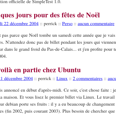
ution officielle de SimpleTest 1.0.
ques jours pour des fêtes de Noël
di 22 décembre 2004
:: perrick ::
Perso
::
aucun commentaire
t pas parce que Noël tombe un samedi cette année que je vais
s. N'attendez donc pas de billet pendant les jours qui viennent
our dans le grand froid du Pas-de-Calais... et j'en profite pour 
04.
oilà en partie chez Ubuntu
21 décembre 2004
:: perrick ::
Linux
::
2 commentaires
::
aucu
ais annoncé en début d'après-midi. Ce soir, c'est chose faite : j
la maison. Et vous lisez le premier billet via Linux. Le travail
ur debian porte ses fruits : il y a eu beaucoup de changement
ves (fin 2002, puis courant 2003). Plus besoin de chercher que 