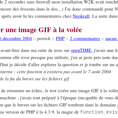
e 2 secondes sans firewall mon installation W2K avait touch
ncore des frissons dans le dos...) J'ai donc commandé pour 
après avoir lu les commentaires chez
Neokraft
. La suite dans
r une image GIF à la volée
16 décembre 2004
:: perrick ::
PHP
::
2 commentaires
::
aucun 
avant-hier dans ma suite de tests sur
openTIME
, j'avais une 
comme elle n'est presque pas utilisée, j'en ai juste pris note da
'hui je décide d'aller explorer la question et je tombe sur un
 interne : cette fonction n'existera pas avant le 7 août 2004
de la fin du brevet sur les fichiers gif
 de retourner un échec, le test (créer une image GIF à la vol
machine : j'avais tout préparé à l'époque (incapable de vous d
nt que le brevet sur les fichiers GIF tombent dans le domaine 
ma version de PHP à la 4.3.9, la magie de
function_exis