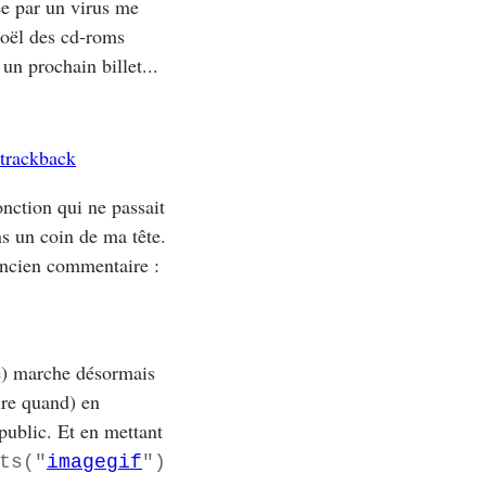
ée par un virus me
Noël des cd-roms
 un prochain billet...
trackback
fonction qui ne passait
ns un coin de ma tête.
 ancien commentaire :
ée) marche désormais
ire quand) en
public. Et en mettant
ts("
imagegif
")