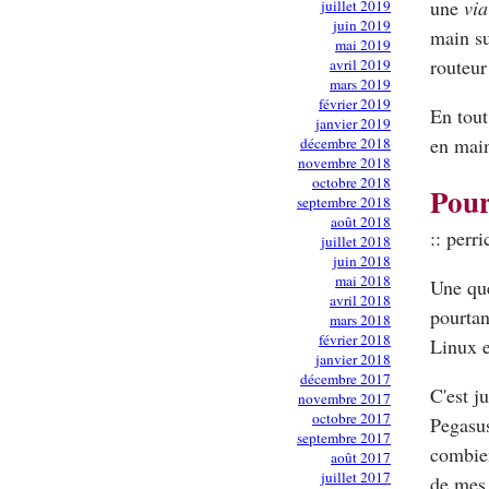
une
via
juillet 2019
juin 2019
main su
mai 2019
routeur
avril 2019
mars 2019
février 2019
En tout
janvier 2019
en main
décembre 2018
novembre 2018
octobre 2018
Pour
septembre 2018
août 2018
:: perri
juillet 2018
juin 2018
mai 2018
Une que
avril 2018
pourtan
mars 2018
février 2018
Linux e
janvier 2018
décembre 2017
C'est j
novembre 2017
octobre 2017
Pegasus
septembre 2017
combien
août 2017
juillet 2017
de mes 