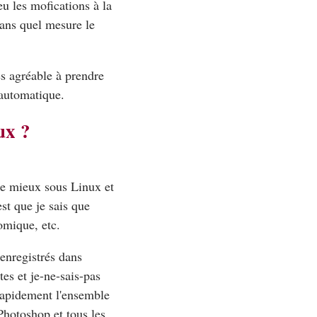
ieu les mofications à la
dans quel mesure le
ès agréable à prendre
 automatique.
ux ?
rne mieux sous Linux et
st que je sais que
omique, etc.
enregistrés dans
tes et je-ne-sais-pas
rapidement l'ensemble
Photoshop et tous les