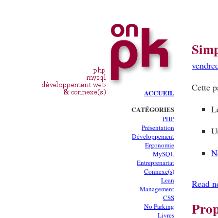
Simp
vendre
Cette p
ACCUEIL
L
CATÉGORIES
PHP
Présentation
U
Développement
Ergonomie
N
MySQL
Entreprenariat
Connexe(s)
Lean
Read n
Management
CSS
Prop
No Parking
Livres