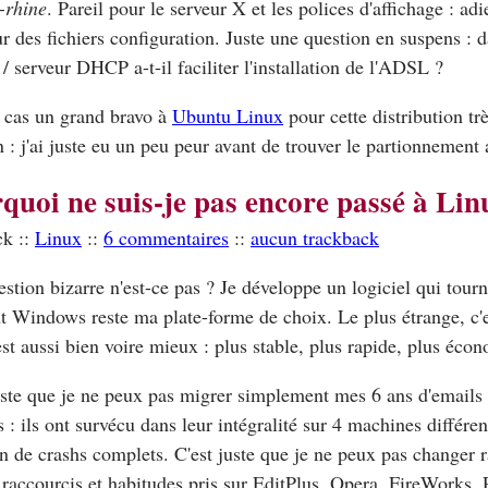
-rhine
. Pareil pour le serveur X et les polices d'affichage : ad
r des fichiers configuration. Juste une question en suspens : 
 / serveur DHCP a-t-il faciliter l'installation de l'ADSL ?
 cas un grand bravo à
Ubuntu Linux
pour cette distribution tr
 : j'ai juste eu un peu peur avant de trouver le partionnement
quoi ne suis-je pas encore passé à Lin
ck ::
Linux
::
6 commentaires
::
aucun trackback
stion bizarre n'est-ce pas ? Je développe un logiciel qui tou
t Windows reste ma plate-forme de choix. Le plus étrange, c'e
st aussi bien voire mieux : plus stable, plus rapide, plus écon
uste que je ne peux pas migrer simplement mes 6 ans d'emails 
 : ils ont survécu dans leur intégralité sur 4 machines différen
 de crashs complets. C'est juste que je ne peux pas changer 
raccourcis et habitudes pris sur EditPlus, Opera, FireWorks, 