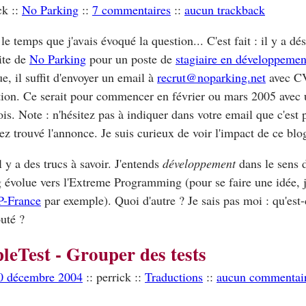
ck ::
No Parking
::
7 commentaires
::
aucun trackback
le temps que j'avais évoqué la question... C'est fait : il y a 
site de
No Parking
pour un poste de
stagiaire en développemen
ue, il suffit d'envoyer un email à
recrut@noparking.net
avec CV
tion. Ce serait pour commencer en février ou mars 2005 ave
is. Note : n'hésitez pas à indiquer dans votre email que c'est
ez trouvé l'annonce. Je suis curieux de voir l'impact de ce blog
l y a des trucs à savoir. J'entends
développement
dans le sens d
 évolue vers l'Extreme Programming (pour se faire une idée, j
P-France
par exemple). Quoi d'autre ? Je sais pas moi : qu'est
outé ?
leTest - Grouper des tests
30 décembre 2004
:: perrick ::
Traductions
::
aucun commentai