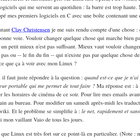
logiciels qui me servent au quotidien : la barre est trop haute. 
pé mes premiers logiciels en C avec une boîte contenant une 
utant
Clay Christensen
je me suis rendu compte d'une chose : q
bonne voie. Vouloir changer quelque chose qui marche bien p
un petit mieux n'est pas suffisant. Mieux vaut vouloir change
pas ou -- le fin du fin -- qui n'existe pas par quelque chose de 
ce que ça à voir avec mon Linux ?
 il faut juste répondre à la question :
quand est-ce que je n'a
eur portable qui me permet de tout faire ?
Ma réponse est : à 
r les horaires de cinéma de ce soir. Pour lire mes emails avant
in au bureau. Pour modifier un samedi après-midi les traduc
wiki. Et le problème se simplifie à :
le net, rapidement et sans
'ai mon vaillant Vaio de tous les jours.
 que Linux est très fort sur ce point-là en particulier. (Note :