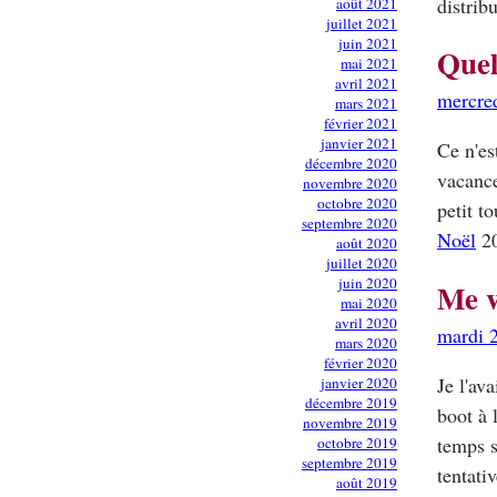
distrib
août 2021
juillet 2021
juin 2021
Quel
mai 2021
avril 2021
mercre
mars 2021
février 2021
janvier 2021
Ce n'es
décembre 2020
vacance
novembre 2020
octobre 2020
petit t
septembre 2020
Noël
20
août 2020
juillet 2020
juin 2020
Me v
mai 2020
avril 2020
mardi 
mars 2020
février 2020
Je l'av
janvier 2020
décembre 2019
boot à 
novembre 2019
temps s
octobre 2019
septembre 2019
tentati
août 2019