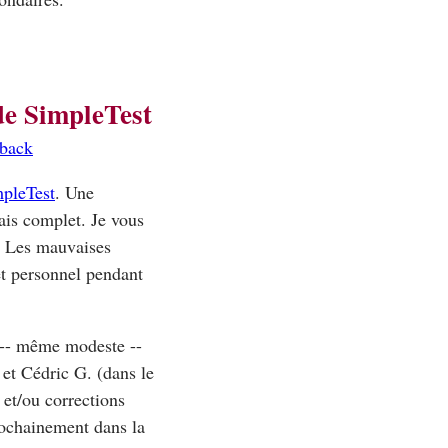
de SimpleTest
kback
pleTest
. Une
mais complet. Je vous
t. Les mauvaises
let personnel pendant
n -- même modeste --
et Cédric G. (dans le
 et/ou corrections
rochainement dans la