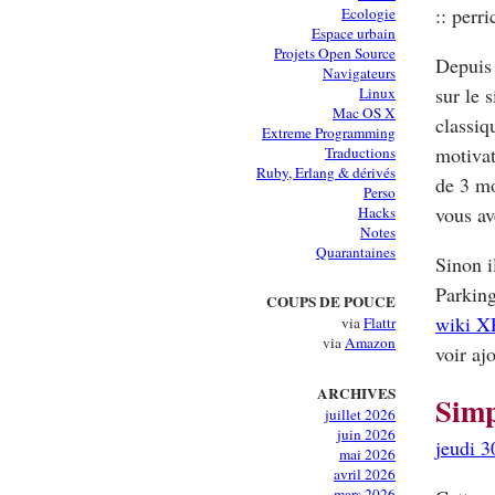
:: perri
Ecologie
Espace urbain
Projets Open Source
Depuis 
Navigateurs
sur le 
Linux
Mac OS X
classiq
Extreme Programming
motiva
Traductions
Ruby, Erlang & dérivés
de 3 mo
Perso
vous av
Hacks
Notes
Quarantaines
Sinon i
Parking
COUPS DE POUCE
wiki X
via
Flattr
via
Amazon
voir aj
ARCHIVES
Simp
juillet 2026
juin 2026
jeudi 
mai 2026
avril 2026
mars 2026