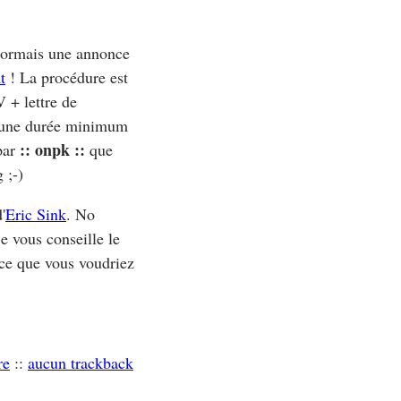
désormais une annonce
t
! La procédure est
 + lettre de
c une durée minimum
:: onpk ::
 par
que
 ;-)
'
Eric Sink
. No
e vous conseille le
-ce que vous voudriez
re
::
aucun trackback