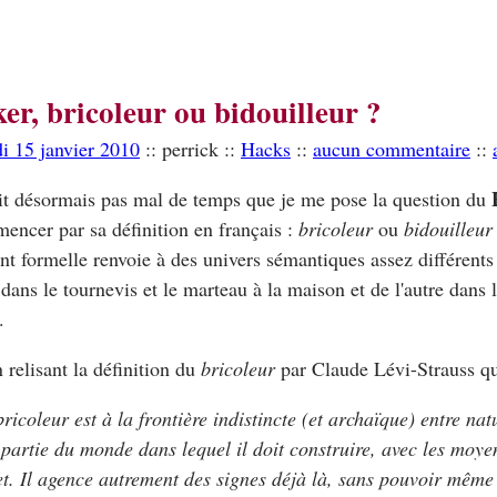
er, bricoleur ou bidouilleur ?
i 15 janvier 2010
:: perrick ::
Hacks
::
aucun commentaire
::
it désormais pas mal de temps que je me pose la question du
ncer par sa définition en français :
bricoleur
ou
bidouilleur
t formelle renvoie à des univers sémantiques assez différents 
 dans le tournevis et le marteau à la maison et de l'autre dans l
.
n relisant la définition du
bricoleur
par Claude Lévi-Strauss que
ricoleur est à la frontière indistincte (et archaïque) entre natu
t partie du monde dans lequel il doit construire, avec les moye
et. Il agence autrement des signes déjà là, sans pouvoir même 