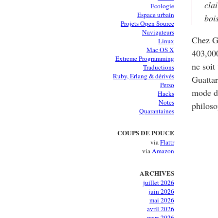
cla
Ecologie
Espace urbain
boi
Projets Open Source
Navigateurs
Chez Go
Linux
Mac OS X
403,000
Extreme Programming
ne soit 
Traductions
Ruby, Erlang & dérivés
Guattar
Perso
mode de
Hacks
Notes
philoso
Quarantaines
COUPS DE POUCE
via
Flattr
via
Amazon
ARCHIVES
juillet 2026
juin 2026
mai 2026
avril 2026
mars 2026