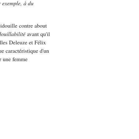
ar exemple, à du
idouille
contre
about
douillabilité
avant qu'il
lles Deleuze et Félix
ue caractéristique d'un
ir une femme