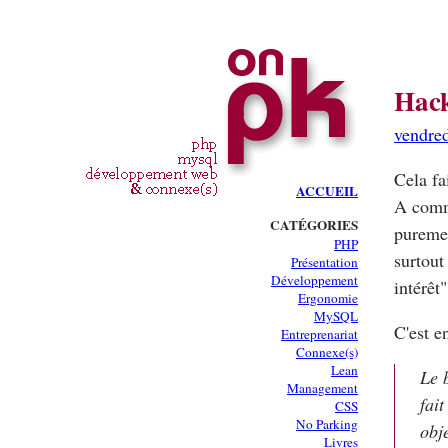
Hack
vendred
Cela fa
ACCUEIL
A comme
CATÉGORIES
puremen
PHP
surtout
Présentation
Développement
intérêt"
Ergonomie
MySQL
C'est e
Entreprenariat
Connexe(s)
Lean
Le b
Management
fai
CSS
No Parking
obj
Livres