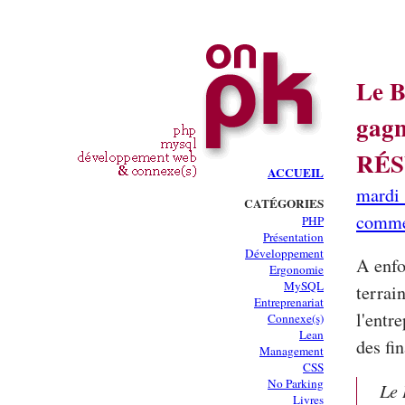
Le B
gagn
RÉS
ACCUEIL
mardi 
CATÉGORIES
comme
PHP
Présentation
Développement
A enfo
Ergonomie
MySQL
terrai
Entreprenariat
l'entr
Connexe(s)
Lean
des fin
Management
CSS
No Parking
Le 
Livres