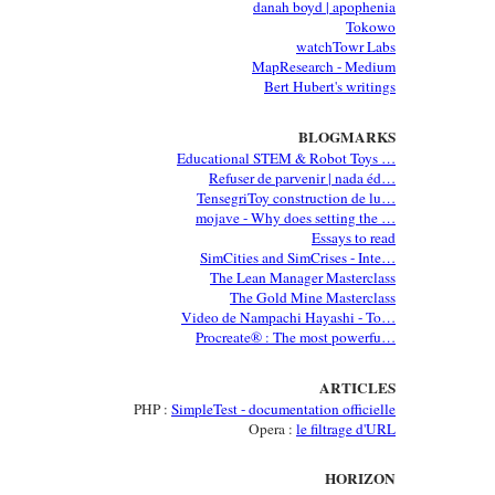
danah boyd | apophenia
Tokowo
watchTowr Labs
MapResearch - Medium
Bert Hubert's writings
BLOGMARKS
Educational STEM & Robot Toys …
Refuser de parvenir | nada éd…
TensegriToy construction de lu…
mojave - Why does setting the …
Essays to read
SimCities and SimCrises - Inte…
The Lean Manager Masterclass
The Gold Mine Masterclass
Video de Nampachi Hayashi - To…
Procreate® : The most powerfu…
ARTICLES
PHP :
SimpleTest - documentation officielle
Opera :
le filtrage d'URL
HORIZON