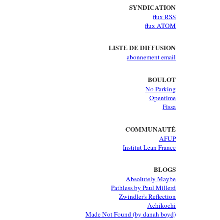
SYNDICATION
flux RSS
flux ATOM
LISTE DE DIFFUSION
abonnement email
BOULOT
No Parking
Opentime
Fissa
COMMUNAUTÉ
AFUP
Institut Lean France
BLOGS
Absolutely Maybe
Pathless by Paul Millerd
Zwindler's Reflection
Achikochi
Made Not Found (by danah boyd)