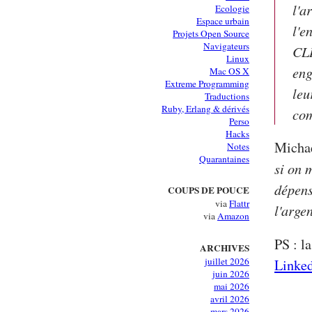
l'a
Ecologie
Espace urbain
l'e
Projets Open Source
Navigateurs
CLI
Linux
eng
Mac OS X
Extreme Programming
leu
Traductions
Ruby, Erlang & dérivés
co
Perso
Hacks
Michae
Notes
Quarantaines
si on 
dépens
COUPS DE POUCE
via
Flattr
l'arge
via
Amazon
PS : l
ARCHIVES
juillet 2026
Linke
juin 2026
mai 2026
avril 2026
mars 2026