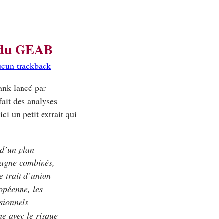
e du GEAB
ucun trackback
ank lancé par
ait des analyses
i un petit extrait qui
 d’un plan
spagne combinés,
e trait d’union
opéenne, les
isionnels
me avec le risque