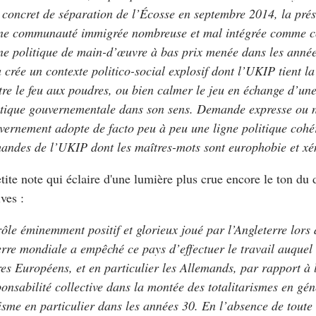
s concret de séparation de l’Écosse en septembre 2014, la pré
ne communauté immigrée nombreuse et mal intégrée comme c
ne politique de main-d’œuvre à bas prix menée dans les année
 crée un contexte politico-social explosif dont l’UKIP tient la c
tre le feu aux poudres, ou bien calmer le jeu en échange d’une
itique gouvernementale dans son sens. Demande expresse ou n
vernement adopte de facto peu à peu une ligne politique cohé
andes de l’UKIP dont les maîtres-mots sont europhobie et xe
etite note qui éclaire d'une lumière plus crue encore le ton du
ives :
ôle éminemment positif et glorieux joué par l’Angleterre lors 
re mondiale a empêché ce pays d’effectuer le travail auquel se
res Européens, et en particulier les Allemands, par rapport à 
onsabilité collective dans la montée des totalitarismes en gén
isme en particulier dans les années 30. En l’absence de toute