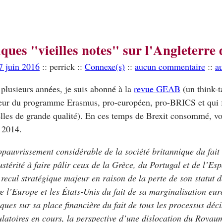
ques "vieilles notes" sur l'Angleterr
7 juin 2016
:: perrick ::
Connexe(s)
::
aucun commentaire
::
a
plusieurs années, je suis abonné à la
revue GEAB
(un think-t
ateur du programme Erasmus, pro-européen, pro-BRICS et qui f
les de grande qualité). En ces temps de Brexit consommé, voic
 2014.
ppauvrissement considérable de la société britannique du fait
stérité à faire pâlir ceux de la Grèce, du Portugal et de l’E
 recul stratégique majeur en raison de la perte de son statut d
re l’Europe et les États-Unis du fait de sa marginalisation eur
ques sur sa place financière du fait de tous les processus déc
gulatoires en cours, la perspective d’une dislocation du Royau