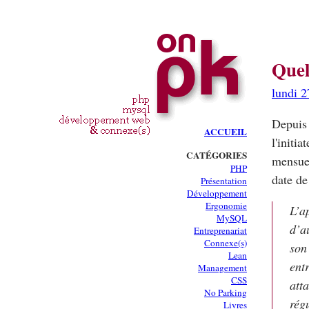
Quel
lundi 2
Depuis 
ACCUEIL
l'initi
CATÉGORIES
mensuel
PHP
date de
Présentation
Développement
Ergonomie
L’a
MySQL
d’au
Entreprenariat
Connexe(s)
son
Lean
ent
Management
CSS
atta
No Parking
ré
Livres