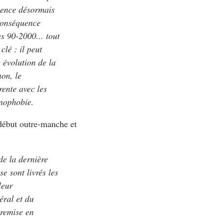
sence désormais
onséquence
s 90-2000... tout
lé : il peut
 évolution de la
on, le
rente avec les
́nophobie.
 début outre-manche et
de la dernière
 sont livrés les
leur
éral et du
 remise en