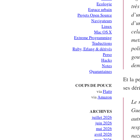
Ecologie
trè
Espace urbain
d’u
Projets Open Source
Navigateurs
d’u
Linux
cela
Mac OS X
Extreme Programming
met
Traductions
pol
Ruby, Erlang & dérivés
Perso
gou
Hacks
dem
Notes
Quarantaines
Et la p
COUPS DE POUCE
ses dér
via
Flattr
via
Amazon
Le r
Guer
ARCHIVES
juillet 2026
aut
juin 2026
resp
mai 2026
avril 2026
naz
mars 2026