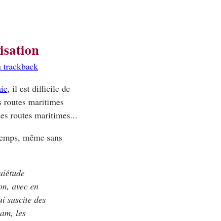
isation
 trackback
mie
, il est difficile de
es routes maritimes
ces routes maritimes...
temps, même sans
uiétude
on, avec en
i suscite des
nam, les