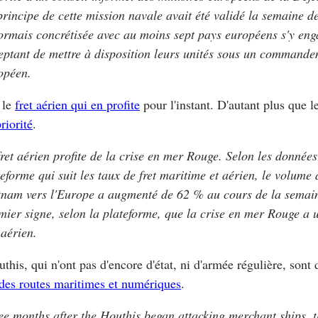
principe de cette mission navale avait été validé la semaine der
ormais concrétisée avec au moins sept pays européens s'y eng
eptant de mettre à disposition leurs unités sous un command
opéen.
t le
fret aérien qui en profite
pour l'instant. D'autant plus que le
riorité
.
fret aérien profite de la crise en mer Rouge. Selon les donnée
teforme qui suit les taux de fret maritime et aérien, le volume 
tnam vers l'Europe a augmenté de 62 % au cours de la semain
mier signe, selon la plateforme, que la crise en mer Rouge a 
 aérien.
this, qui n'ont pas d'encore d'état, ni d'armée régulière, sont
des routes maritimes et numériques
.
ee months after the Houthis began attacking merchant ships, 