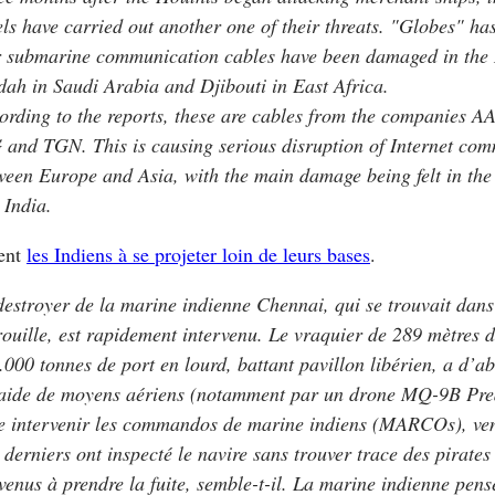
els have carried out another one of their threats. "Globes" ha
r submarine communication cables have been damaged in the
dah in Saudi Arabia and Djibouti in East Africa.
ording to the reports, these are cables from the companies A
 and TGN. This is causing serious disruption of Internet co
ween Europe and Asia, with the main damage being felt in the
 India.
cent
les Indiens à se projeter loin de leurs bases
.
destroyer de la marine indienne Chennai, qui se trouvait dans
rouille, est rapidement intervenu. Le vraquier de 289 mètres d
.000 tonnes de port en lourd, battant pavillon libérien, a d’ab
’aide de moyens aériens (notamment par un drone MQ-9B Pre
re intervenir les commandos de marine indiens (MARCOs), ven
 derniers ont inspecté le navire sans trouver trace des pirates
venus à prendre la fuite, semble-t-il. La marine indienne pense