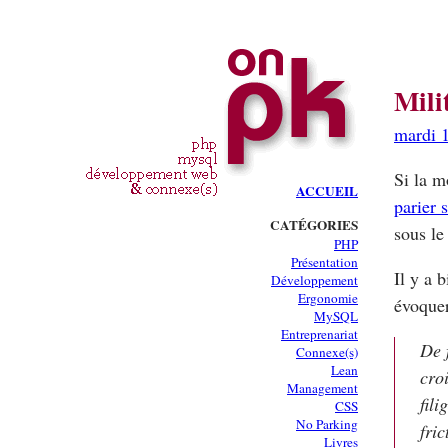
Mili
mardi 
Si la m
ACCUEIL
parier s
CATÉGORIES
sous le
PHP
Présentation
Il y a 
Développement
Ergonomie
évoque
MySQL
Entreprenariat
De 
Connexe(s)
Lean
cro
Management
fil
CSS
No Parking
fric
Livres