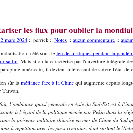
tariser les flux pour oublier la mondial
12 mars 2024
:: perrick ::
Notes
::
aucun commentaire
::
aucun
ondialisation a été sous le
feu des critiques pendant la pandé
ur sa fin
. Mais si on la caractérise par l'ouverture intégrale d
 parapluie américain, il devient intéressant de suivre l'état de 
bien sûr la
méfiance face à la Chine
qui augmente depuis long
r Taïwan.
fait, l’ambiance quasi générale en Asie du Sud-Est est à l’inq
issante à l’égard de la politique menée par Pékin dans la régi
igrane la présence militaire chinoise en mer de Chine du Sud qu
tions à répétition avec les pays riverains, dont surtout le Viet