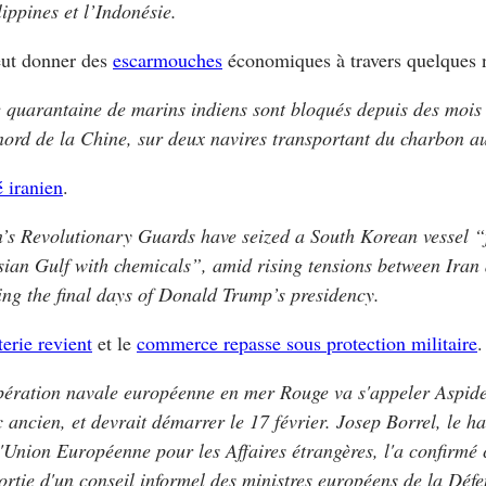
lippines et l’Indonésie.
eut donner des
escarmouches
économiques à travers quelques na
 quarantaine de marins indiens sont bloqués depuis des mois
nord de la Chine, sur deux navires transportant du charbon au
é iranien
.
n’s Revolutionary Guards have seized a South Korean vessel “f
sian Gulf with chemicals”, amid rising tensions between Iran
ing the final days of Donald Trump’s presidency.
terie revient
et le
commerce repasse sous protection militaire
.
pération navale européenne en mer Rouge va s'appeler Aspide
c ancien, et devrait démarrer le 17 février. Josep Borrel, le h
l'Union Européenne pour les Affaires étrangères, l'a confirmé 
sortie d'un conseil informel des ministres européens de la Défe