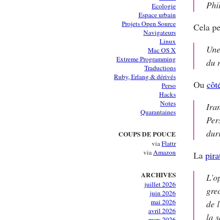
Phi
Ecologie
Espace urbain
Projets Open Source
Cela p
Navigateurs
Linux
Une
Mac OS X
Extreme Programming
du 
Traductions
Ruby, Erlang & dérivés
Ou
côt
Perso
Hacks
Notes
Ira
Quarantaines
Per
dur
COUPS DE POUCE
via
Flattr
via
Amazon
La
pira
ARCHIVES
L'o
juillet 2026
gre
juin 2026
mai 2026
de 
avril 2026
la 
mars 2026