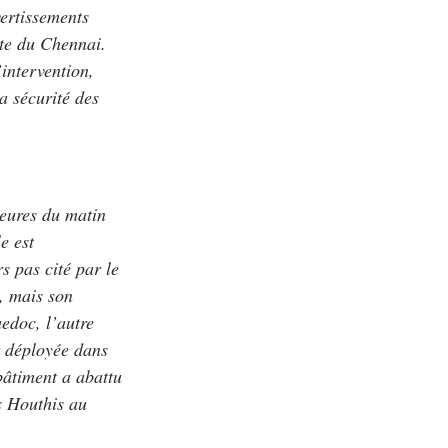
ertissements
nte du Chennai.
’intervention,
a sécurité des
heures du matin
e est
s pas cité par le
, mais son
uedoc, l’autre
t déployée dans
âtiment a abattu
es Houthis au