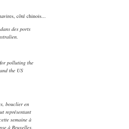
vires, côté chinois...
 dans des ports
stralien.
or polluting the
 and the US
s, bouclier en
aut représentant
cette semaine à
nse à Bruxelles.