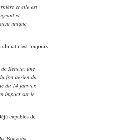
nière et elle est
ageant et
ement unique
 climat n'est toujours
s de Xeneta, une
du fret aérien du
e du 14 janvier.
un impact sur le
 déjà capables de
the Yemenite