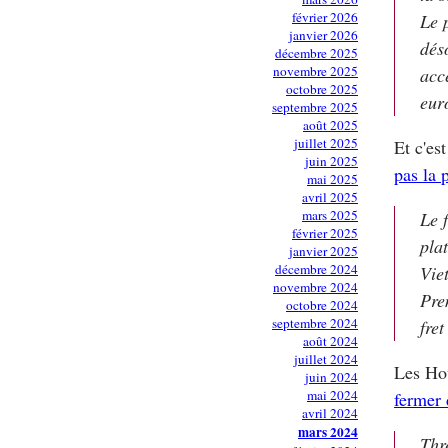
février 2026
Le 
janvier 2026
dés
décembre 2025
novembre 2025
acc
octobre 2025
eur
septembre 2025
août 2025
juillet 2025
Et c'es
juin 2025
pas la p
mai 2025
avril 2025
mars 2025
Le 
février 2025
pla
janvier 2025
décembre 2024
Vie
novembre 2024
Pre
octobre 2024
septembre 2024
fret
août 2024
juillet 2024
Les Hou
juin 2024
mai 2024
fermer 
avril 2024
mars 2024
Thr