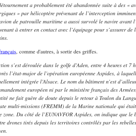
détournement a probablement été abandonnée suite à des « av
rgiques » par hélicoptère prévenant de l’interception immine
avion de patrouille maritime a aussi survolé le navire avant l
venant à entrer en contact avec l’équipage pour s’assurer de l
ins.
Français
, comme d'autres, à sortir des griffes.
ction s’est déroulée dans le golfe d’Aden, entre 4 heures et 7 
près l’état-major de l’opération européenne Aspides, à laquell
uellement intégrée l’Alsace. Le nom du bâtiment n’est d’ailleur
mandement européen ni par le ministère français des Armées
ntité ne fait guère de doute depuis le retour à Toulon du Lang
gate multi-missions (FREMM) de la Marine nationale qui étai
te zone. Du côté de l’EUNAVFOR Aspides, on indique que le b
tre drones tirés depuis les territoires contrôlés par les rebell
en.