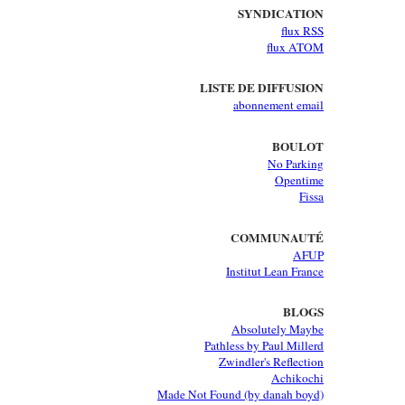
SYNDICATION
flux RSS
flux ATOM
LISTE DE DIFFUSION
abonnement email
BOULOT
No Parking
Opentime
Fissa
COMMUNAUTÉ
AFUP
Institut Lean France
BLOGS
Absolutely Maybe
Pathless by Paul Millerd
Zwindler's Reflection
Achikochi
Made Not Found (by danah boyd)