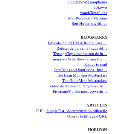
danah boyd | apophenia
Tokowo
watchTowr Labs
MapResearch - Medium
Bert Hubert's writings
BLOGMARKS
Educational STEM & Robot Toys …
Refuser de parvenir | nada éd…
TensegriToy construction de lu…
mojave - Why does setting the …
Essays to read
SimCities and SimCrises - Inte…
The Lean Manager Masterclass
The Gold Mine Masterclass
Video de Nampachi Hayashi - To…
Procreate® : The most powerfu…
ARTICLES
PHP :
SimpleTest - documentation officielle
Opera :
le filtrage d'URL
HORIZON