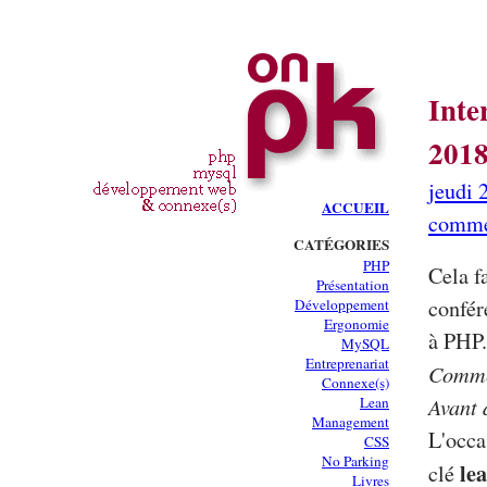
Inte
2018
jeudi 
ACCUEIL
comme
CATÉGORIES
PHP
Cela f
Présentation
confér
Développement
Ergonomie
à PHP.
MySQL
Entreprenariat
Commen
Connexe(s)
Avant 
Lean
Management
L'occa
CSS
No Parking
le
clé
Livres