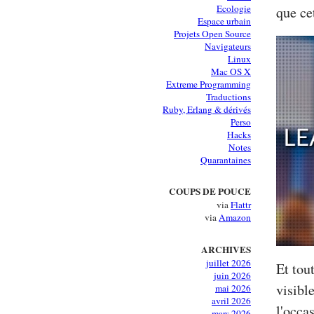
Ecologie
que ce
Espace urbain
Projets Open Source
Navigateurs
Linux
Mac OS X
Extreme Programming
Traductions
Ruby, Erlang & dérivés
Perso
Hacks
Notes
Quarantaines
COUPS DE POUCE
via
Flattr
via
Amazon
ARCHIVES
juillet 2026
Et tout
juin 2026
visibl
mai 2026
avril 2026
l'occa
mars 2026