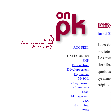
Eiff
lundi 2
Lors de
ACCUEIL
société
CATÉGORIES
Les mod
PHP
dernièr
Présentation
Développement
quelqu
Ergonomie
tyranni
MySQL
Entreprenariat
pépites
Connexe(s)
Lean
Management
CSS
No Parking
Livres