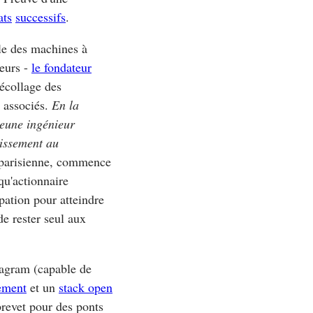
ats
successifs
.
le des machines à
teurs -
le fondateur
décollage des
x associés.
En la
jeune ingénieur
lissement au
 parisienne, commence
qu'actionnaire
ipation pour atteindre
de rester seul aux
stagram (capable de
ement
et un
stack open
 brevet pour des ponts