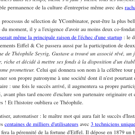
ble permanence de la culture d'entreprise même avec des
rach
 processus de sélection de YCombinator, peut-être la plus bel
p du moment, il y a l'exigence d'avoir au moins deux co-fonda
serait même la principale raison de l'échec d'une startup
: le 
sements Eiffel & Cie passera aussi par la participation de deu
e de Théophile Seyrig, Gustave a trouvé un associé rêvé, un 
r, riche et décidé à mettre ses fonds à la disposition d'un étab
sme prometteur.
Celui qui donnera son nom à la célèbre tour
ner son propre patronyme à une société dont il n'est pourtant 
aire : une fois le succès arrivé, il augmentera sa propre partic
té, avant plus tard encore d'exclure son partenaire originaire et 
s ! Et l'histoire oubliera ce Théophile.
iser, automatiser : le maître mot qui aura fait le succès d'In
es
centaines de milliers d'utilisateurs
avec
3 techniciens uniqu
) fera la pérennité de la fortune d'Eiffel. Il dépose en 1879 un