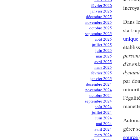
février 2026
incroya
janvier 2026
décembre 2025
Dans le
novembre 2025
octobre 2025
start-u
septembre 2025
unique 
août 2025
juillet 2025
établis
juin 2025
personn
mai 2025
avril 2025
d'aveni
mars 2025
dynami
février 2025
janvier 2025
par don
décembre 2024
minorit
novembre 2024
octobre 2024
l'égali
septembre 2024
manette
août 2024
juillet 2024
juin 2024
Automat
mai 2024
gérer s
avril 2024
mars 2024
source