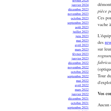
février 2024
démont
janvier 2024
décembre 2023
pièce p
novembre 2023
Ces pon
octobre 2023
septembre 2023
vache à
août 2023
juillet 2023
L'équip
juin 2023
mai 2023
des
rev
avril 2023
sur leu
mars 2023
février 2023
rognure
janvier 2023
fabrica
décembre 2022
novembre 2022
(optiqu
octobre 2022
Tour du
septembre 2022
mai 2022
d'exploi
avril 2022
mars 2022
Vos co
janvier 2022
décembre 2021
octobre 2021
Aucun 
septembre 2021