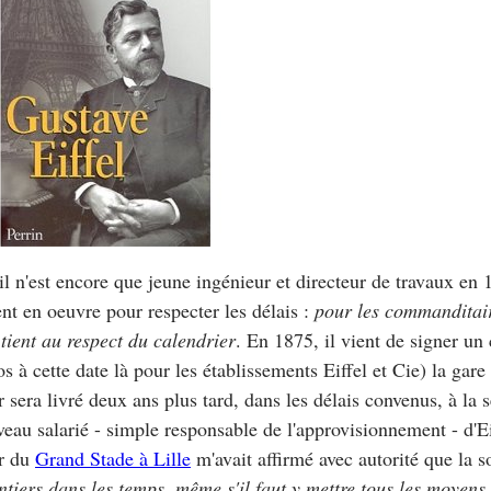
l n'est encore que jeune ingénieur et directeur de travaux en 
ent en oeuvre pour respecter les délais :
pour les commanditair
 tient au respect du calendrier
. En 1875, il vient de signer un c
os à cette date là pour les établissements Eiffel et Cie) la gare
r sera livré deux ans plus tard, dans les délais convenus, à la
eau salarié - simple responsable de l'approvisionnement - d'Eif
er du
Grand Stade à Lille
m'avait affirmé avec autorité que la s
ntiers dans les temps, même s'il faut y mettre tous les moyens