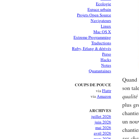
Ecologie
Espace urbain
Projets Open Source
Navigateurs
Linux
Mac OS X
Extreme Programming
Traductions
Ruby, Erlang & dérivés
Perso
Hacks
Notes
Quarantaines
Quand i
COUPS DE POUCE
son tal
via
Flattr
qualité
via
Amazon
plus gr
ARCHIVES
chantie
juillet 2026
un nouv
juin 2026
mai 2026
chanti
avril 2026
ses cha
mars 2026