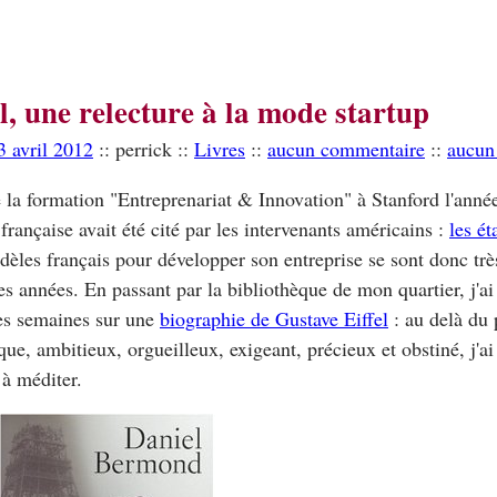
el, une relecture à la mode startup
3 avril 2012
:: perrick ::
Livres
::
aucun commentaire
::
aucun
 la formation "Entreprenariat & Innovation" à Stanford l'année
 française avait été cité par les intervenants américains :
les é
èles français pour développer son entreprise se sont donc trè
es années. En passant par la bibliothèque de mon quartier, j'ai
es semaines sur une
biographie de Gustave Eiffel
: au delà du 
que, ambitieux, orgueilleux, exigeant, précieux et obstiné, j'a
 à méditer.