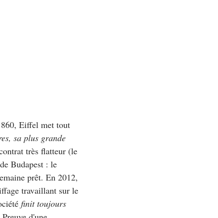
1860, Eiffel met tout
es, sa plus grande
ontrat très flatteur (le
 de Budapest : le
 semaine prêt. En 2012,
fage travaillant sur le
ociété
finit toujours
. Preuve d'une