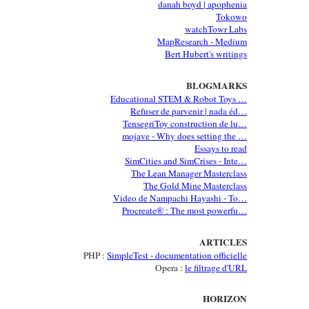
danah boyd | apophenia
Tokowo
watchTowr Labs
MapResearch - Medium
Bert Hubert's writings
BLOGMARKS
Educational STEM & Robot Toys …
Refuser de parvenir | nada éd…
TensegriToy construction de lu…
mojave - Why does setting the …
Essays to read
SimCities and SimCrises - Inte…
The Lean Manager Masterclass
The Gold Mine Masterclass
Video de Nampachi Hayashi - To…
Procreate® : The most powerfu…
ARTICLES
PHP :
SimpleTest - documentation officielle
Opera :
le filtrage d'URL
HORIZON