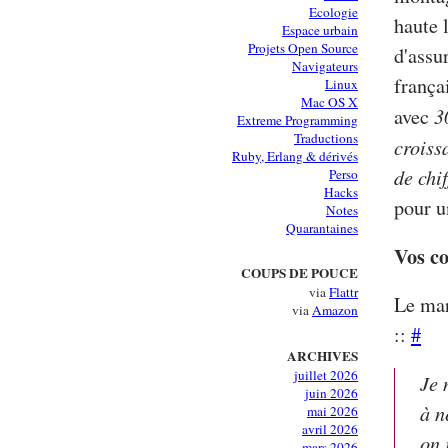
Ecologie
haute 
Espace urbain
Projets Open Source
d'assu
Navigateurs
frança
Linux
Mac OS X
3
avec
Extreme Programming
Traductions
croiss
Ruby, Erlang & dérivés
de chif
Perso
Hacks
pour u
Notes
Quarantaines
Vos c
COUPS DE POUCE
via
Flattr
Le mar
via
Amazon
::
#
ARCHIVES
juillet 2026
Je 
juin 2026
à n
mai 2026
avril 2026
on 
mars 2026