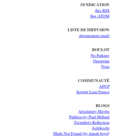
SYNDICATION
flux RSS
flux ATOM
LISTE DE DIFFUSION
abonnement email
BOULOT
No Parking
Opentime
Fissa
COMMUNAUTÉ
AFUP
Institut Lean France
BLOGS
Absolutely Maybe
Pathless by Paul Millerd
Zwindler's Reflection
Achikochi
Made Not Found (by danah boyd)