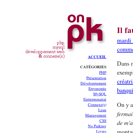
Il f
mardi 
comme
ACCUEIL
Dans m
CATÉGORIES
exempl
PHP
Présentation
créatri
Développement
Ergonomie
banqui
MySQL
Entreprenariat
On y a
Connexe(s)
Lean
fermai
Management
CSS
de m'a
No Parking
montag
Livres