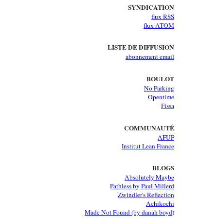
SYNDICATION
flux RSS
flux ATOM
LISTE DE DIFFUSION
abonnement email
BOULOT
No Parking
Opentime
Fissa
COMMUNAUTÉ
AFUP
Institut Lean France
BLOGS
Absolutely Maybe
Pathless by Paul Millerd
Zwindler's Reflection
Achikochi
Made Not Found (by danah boyd)