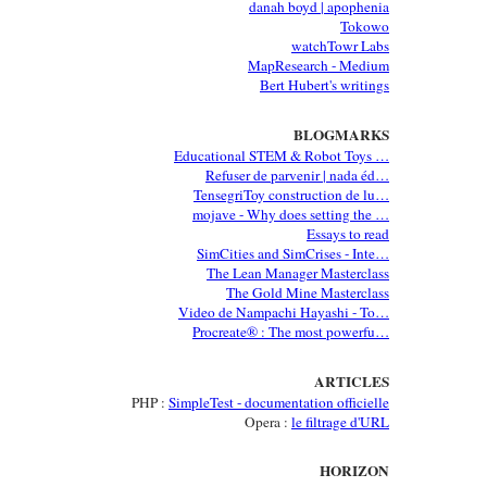
danah boyd | apophenia
Tokowo
watchTowr Labs
MapResearch - Medium
Bert Hubert's writings
BLOGMARKS
Educational STEM & Robot Toys …
Refuser de parvenir | nada éd…
TensegriToy construction de lu…
mojave - Why does setting the …
Essays to read
SimCities and SimCrises - Inte…
The Lean Manager Masterclass
The Gold Mine Masterclass
Video de Nampachi Hayashi - To…
Procreate® : The most powerfu…
ARTICLES
PHP :
SimpleTest - documentation officielle
Opera :
le filtrage d'URL
HORIZON