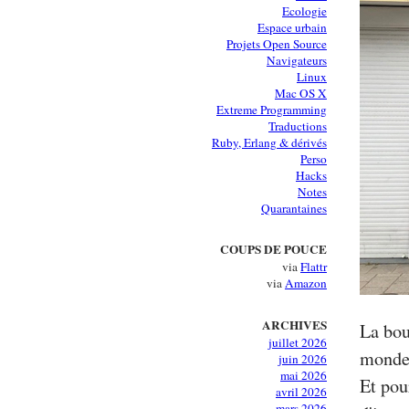
Ecologie
Espace urbain
Projets Open Source
Navigateurs
Linux
Mac OS X
Extreme Programming
Traductions
Ruby, Erlang & dérivés
Perso
Hacks
Notes
Quarantaines
COUPS DE POUCE
via
Flattr
via
Amazon
ARCHIVES
La bou
juillet 2026
monde 
juin 2026
mai 2026
Et pour
avril 2026
mars 2026