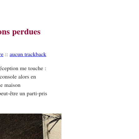
ons perdues
re
::
aucun trackback
déception me touche :
console alors en
ne maison
eut-être un parti-pris