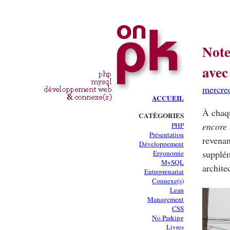
Note
avec
mercred
ACCUEIL
À chaqu
CATÉGORIES
encore 
PHP
Présentation
revenan
Développement
supplém
Ergonomie
MySQL
archite
Entreprenariat
Connexe(s)
Lean
Management
CSS
No Parking
Livres