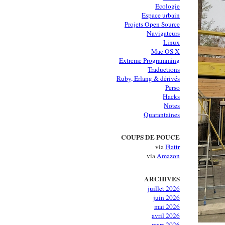
Ecologie
Espace urbain
Projets Open Source
Navigateurs
Linux
Mac OS X
Extreme Programming
Traductions
Ruby, Erlang & dérivés
Perso
Hacks
Notes
Quarantaines
COUPS DE POUCE
via
Flattr
via
Amazon
ARCHIVES
juillet 2026
juin 2026
mai 2026
avril 2026
mars 2026