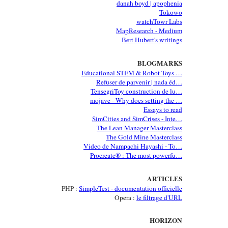
danah boyd | apophenia
Tokowo
watchTowr Labs
MapResearch - Medium
Bert Hubert's writings
BLOGMARKS
Educational STEM & Robot Toys …
Refuser de parvenir | nada éd…
TensegriToy construction de lu…
mojave - Why does setting the …
Essays to read
SimCities and SimCrises - Inte…
The Lean Manager Masterclass
The Gold Mine Masterclass
Video de Nampachi Hayashi - To…
Procreate® : The most powerfu…
ARTICLES
PHP :
SimpleTest - documentation officielle
Opera :
le filtrage d'URL
HORIZON