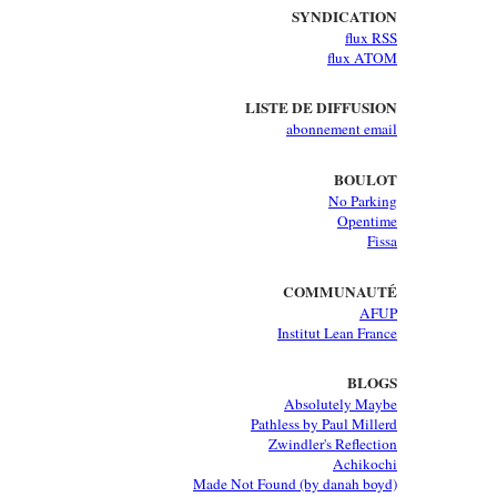
SYNDICATION
flux RSS
flux ATOM
LISTE DE DIFFUSION
abonnement email
BOULOT
No Parking
Opentime
Fissa
COMMUNAUTÉ
AFUP
Institut Lean France
BLOGS
Absolutely Maybe
Pathless by Paul Millerd
Zwindler's Reflection
Achikochi
Made Not Found (by danah boyd)