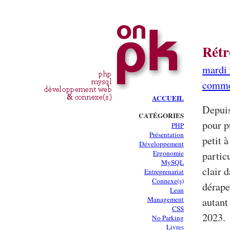
Rétr
mardi 
comme
ACCUEIL
Depuis
CATÉGORIES
pour p
PHP
Présentation
petit 
Développement
Ergonomie
partic
MySQL
clair 
Entreprenariat
Connexe(s)
dérape
Lean
Management
autant
CSS
2023.
No Parking
Livres