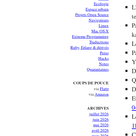
Ecologie
L
Espace urbain
Projets Open Source
t
Navigateurs
P
Linux
Mac OS X
k
Extreme Programming
Traductions
L
Ruby, Erlang & dérivés
P
Perso
Hacks
Y
Notes
Quarantaines
D
Q
COUPS DE POUCE
D
via
Flattr
via
Amazon
E
0
ARCHIVES
juillet 2026
L
juin 2026
1
mai 2026
avril 2026
C
mars 2026