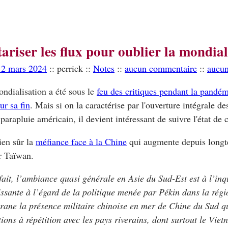
tariser les flux pour oublier la mondial
12 mars 2024
:: perrick ::
Notes
::
aucun commentaire
::
aucun
ondialisation a été sous le
feu des critiques pendant la pandé
ur sa fin
. Mais si on la caractérise par l'ouverture intégrale d
 parapluie américain, il devient intéressant de suivre l'état de 
bien sûr la
méfiance face à la Chine
qui augmente depuis long
r Taïwan.
fait, l’ambiance quasi générale en Asie du Sud-Est est à l’inq
issante à l’égard de la politique menée par Pékin dans la régi
igrane la présence militaire chinoise en mer de Chine du Sud qu
tions à répétition avec les pays riverains, dont surtout le Viet