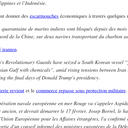
lippines et l’Indonésie.
eut donner des
escarmouches
économiques à travers quelques na
 quarantaine de marins indiens sont bloqués depuis des mois
nord de la Chine, sur deux navires transportant du charbon au
é iranien
.
n’s Revolutionary Guards have seized a South Korean vessel “f
sian Gulf with chemicals”, amid rising tensions between Iran
ing the final days of Donald Trump’s presidency.
terie revient
et le
commerce repasse sous protection militaire
.
pération navale européenne en mer Rouge va s'appeler Aspide
c ancien, et devrait démarrer le 17 février. Josep Borrel, le h
l'Union Européenne pour les Affaires étrangères, l'a confirmé 
sortie d'un conseil informel des ministres européens de la Défe