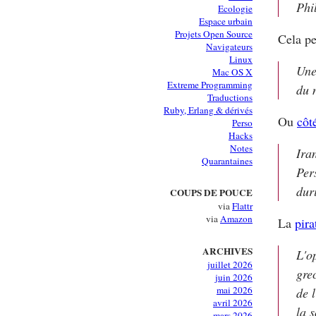
Phi
Ecologie
Espace urbain
Projets Open Source
Cela p
Navigateurs
Linux
Une
Mac OS X
Extreme Programming
du 
Traductions
Ruby, Erlang & dérivés
Ou
côt
Perso
Hacks
Notes
Ira
Quarantaines
Per
dur
COUPS DE POUCE
via
Flattr
via
Amazon
La
pira
ARCHIVES
L'o
juillet 2026
gre
juin 2026
mai 2026
de 
avril 2026
la 
mars 2026