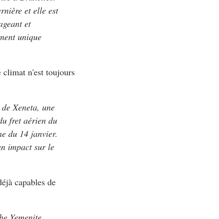
nière et elle est
ageant et
ement unique
 climat n'est toujours
s de Xeneta, une
du fret aérien du
e du 14 janvier.
un impact sur le
 déjà capables de
the Yemenite