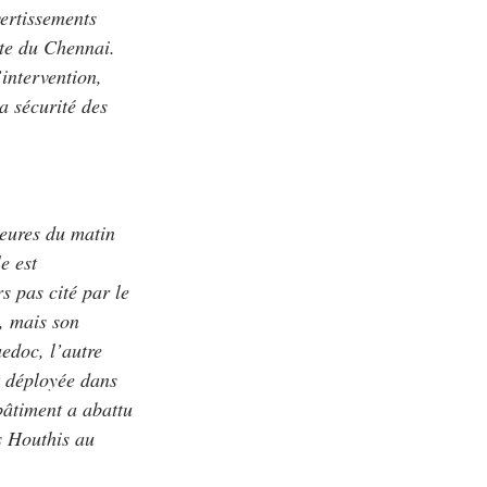
ertissements
nte du Chennai.
’intervention,
a sécurité des
heures du matin
e est
s pas cité par le
, mais son
uedoc, l’autre
t déployée dans
âtiment a abattu
es Houthis au