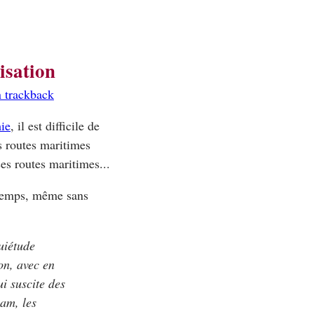
isation
 trackback
mie
, il est difficile de
es routes maritimes
ces routes maritimes...
temps, même sans
uiétude
on, avec en
i suscite des
nam, les