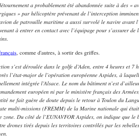
détournement a probablement été abandonnée suite à des « av
rgiques » par hélicoptère prévenant de l’interception immine
avion de patrouille maritime a aussi survolé le navire avant l
venant à entrer en contact avec l’équipage pour s’assurer de l
ins.
Français
, comme d'autres, à sortir des griffes.
ction s’est déroulée dans le golfe d’Aden, entre 4 heures et 7 
près l’état-major de l’opération européenne Aspides, à laquell
uellement intégrée l’Alsace. Le nom du bâtiment n’est d’ailleur
mandement européen ni par le ministère français des Armées
ntité ne fait guère de doute depuis le retour à Toulon du Lang
gate multi-missions (FREMM) de la Marine nationale qui étai
te zone. Du côté de l’EUNAVFOR Aspides, on indique que le b
tre drones tirés depuis les territoires contrôlés par les rebell
en.