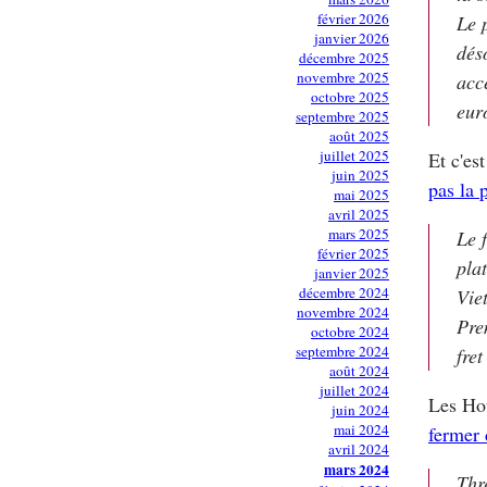
février 2026
Le 
janvier 2026
dés
décembre 2025
novembre 2025
acc
octobre 2025
eur
septembre 2025
août 2025
juillet 2025
Et c'es
juin 2025
pas la p
mai 2025
avril 2025
mars 2025
Le 
février 2025
pla
janvier 2025
décembre 2024
Vie
novembre 2024
Pre
octobre 2024
septembre 2024
fret
août 2024
juillet 2024
Les Hou
juin 2024
mai 2024
fermer 
avril 2024
mars 2024
Thr