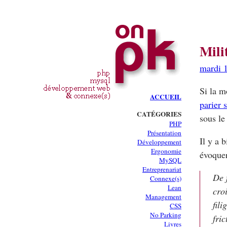
Mili
mardi 
Si la m
ACCUEIL
parier s
CATÉGORIES
sous le
PHP
Présentation
Il y a 
Développement
Ergonomie
évoque
MySQL
Entreprenariat
De 
Connexe(s)
Lean
cro
Management
fil
CSS
No Parking
fric
Livres