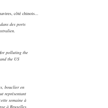
vires, côté chinois...
 dans des ports
stralien.
or polluting the
 and the US
s, bouclier en
aut représentant
cette semaine à
nse à Bruxelles.