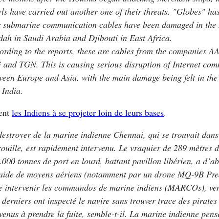
els have carried out another one of their threats. "Globes" ha
r submarine communication cables have been damaged in the
dah in Saudi Arabia and Djibouti in East Africa.
ording to the reports, these are cables from the companies A
 and TGN. This is causing serious disruption of Internet co
ween Europe and Asia, with the main damage being felt in the
 India.
cent
les Indiens à se projeter loin de leurs bases
.
destroyer de la marine indienne Chennai, qui se trouvait dans
rouille, est rapidement intervenu. Le vraquier de 289 mètres d
.000 tonnes de port en lourd, battant pavillon libérien, a d’ab
’aide de moyens aériens (notamment par un drone MQ-9B Pre
re intervenir les commandos de marine indiens (MARCOs), ven
 derniers ont inspecté le navire sans trouver trace des pirates
venus à prendre la fuite, semble-t-il. La marine indienne pense