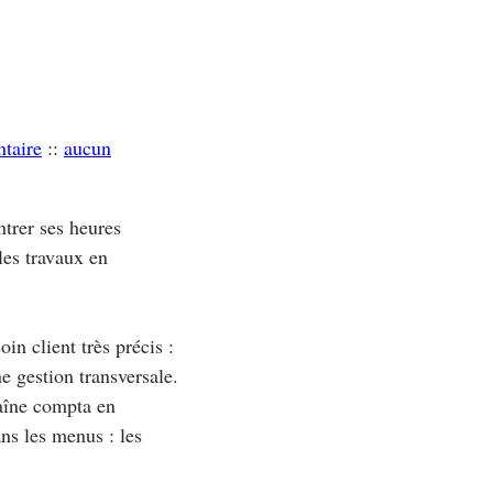
taire
::
aucun
trer ses heures
 les travaux en
in client très précis :
ne gestion transversale.
haîne compta en
ns les menus : les