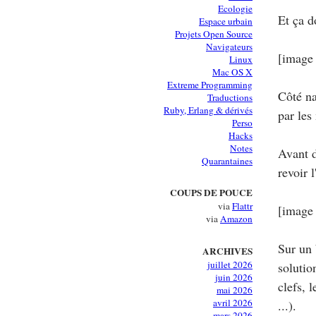
Ecologie
Et ça d
Espace urbain
Projets Open Source
Navigateurs
[image
Linux
Mac OS X
Extreme Programming
Côté na
Traductions
Ruby, Erlang & dérivés
par les
Perso
Hacks
Notes
Avant d
Quarantaines
revoir 
COUPS DE POUCE
via
Flattr
[image
via
Amazon
Sur un 
ARCHIVES
juillet 2026
solutio
juin 2026
clefs, 
mai 2026
avril 2026
...).
mars 2026