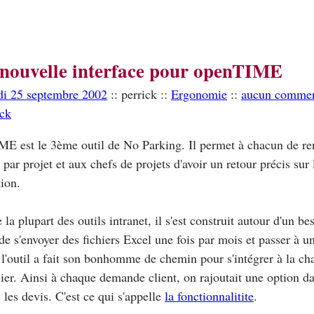
nouvelle interface pour openTIME
di 25 septembre 2002
:: perrick ::
Ergonomie
::
aucun commen
ack
E est le 3ème outil de No Parking. Il permet à chacun de ren
 par projet et aux chefs de projets d'avoir un retour précis sur
ion.
a plupart des outils intranet, il s'est construit autour d'un beso
 de s'envoyer des fichiers Excel une fois par mois et passer à u
 l'outil a fait son bonhomme de chemin pour s'intégrer à la c
lier. Ainsi à chaque demande client, on rajoutait une option da
 les devis. C'est ce qui s'appelle
la fonctionnalitite
.