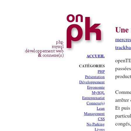
Une 
mercre
trackb
ACCUEIL
openTIM
CATÉGORIES
passées
PHP
product
Présentation
Développement
Ergonomie
Comme l
MySQL
Entreprenariat
arrêter
Connexe(s)
Et puis
Lean
Management
particu
CSS
congés,
No Parking
Livres