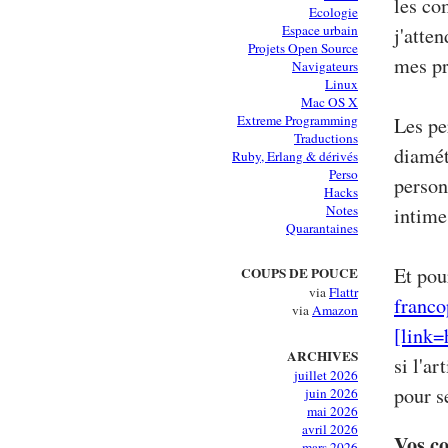
les co
Ecologie
Espace urbain
j'atte
Projets Open Source
mes pr
Navigateurs
Linux
Mac OS X
Extreme Programming
Les pe
Traductions
diamét
Ruby, Erlang & dérivés
Perso
person
Hacks
Notes
intime
Quarantaines
Et pou
COUPS DE POUCE
via
Flattr
franco
via
Amazon
[link=
ARCHIVES
si l'ar
juillet 2026
pour s
juin 2026
mai 2026
avril 2026
Vos c
mars 2026