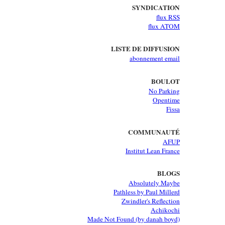
SYNDICATION
flux RSS
flux ATOM
LISTE DE DIFFUSION
abonnement email
BOULOT
No Parking
Opentime
Fissa
COMMUNAUTÉ
AFUP
Institut Lean France
BLOGS
Absolutely Maybe
Pathless by Paul Millerd
Zwindler's Reflection
Achikochi
Made Not Found (by danah boyd)