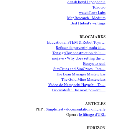
danah boyd | apophenia
Tokowo
watchTowr Labs
MapResearch - Medium
Bert Hubert's writings
BLOGMARKS
Educational STEM & Robot Toys …
Refuser de parvenir | nada éd…
TensegriToy construction de lu…
mojave - Why does setting the …
Essays to read
SimCities and SimCrises - Inte…
The Lean Manager Masterclass
The Gold Mine Masterclass
Video de Nampachi Hayashi - To…
Procreate® : The most powerfu…
ARTICLES
PHP :
SimpleTest - documentation officielle
Opera :
le filtrage d'URL
HORIZON