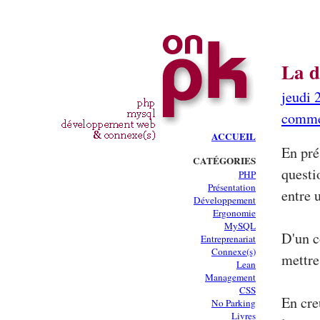
La d
jeudi 
comme
ACCUEIL
En pré
CATÉGORIES
questi
PHP
Présentation
entre 
Développement
Ergonomie
MySQL
D'un c
Entreprenariat
Connexe(s)
mettre
Lean
Management
CSS
En cre
No Parking
Livres