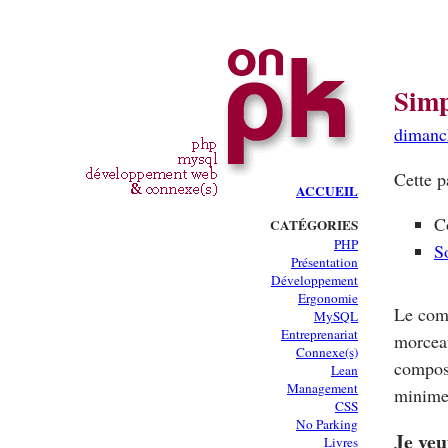
Simp
dimanc
Cette p
ACCUEIL
C
CATÉGORIES
PHP
S
Présentation
Développement
Ergonomie
Le comp
MySQL
Entreprenariat
morceau
Connexe(s)
composa
Lean
Management
minime 
CSS
No Parking
Je veu
Livres