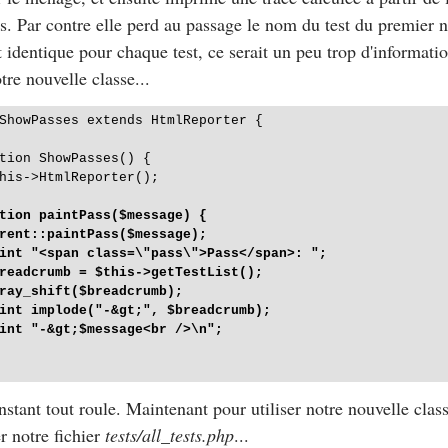
s. Par contre elle perd au passage le nom du test du premier 
st identique pour chaque test, ce serait un peu trop d'informati
tre nouvelle classe...
ShowPasses extends HtmlReporter {

tion ShowPasses() {

his->HtmlReporter();

tion paintPass($message) {

rent::paintPass($message);

int "<span class=\"pass\">Pass</span>: ";

readcrumb = $this->getTestList();

ray_shift($breadcrumb);

int implode("-&gt;", $breadcrumb);

int "-&gt;$message<br />\n";

instant tout roule. Maintenant pour utiliser notre nouvelle clas
r notre fichier
tests/all_tests.php
...