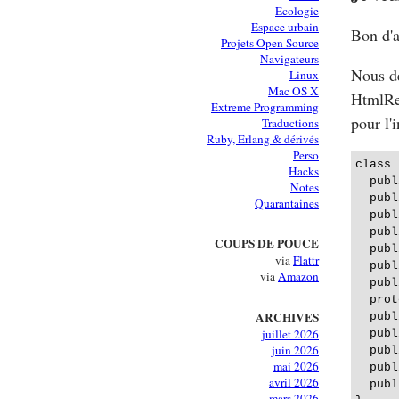
Ecologie
Espace urbain
Bon d'
Projets Open Source
Navigateurs
Nous de
Linux
Mac OS X
HtmlRe
Extreme Programming
pour l'i
Traductions
Ruby, Erlang & dérivés
Perso
class 
Hacks
  publ
Notes
  publ
Quarantaines
  publ
  publ
COUPS DE POUCE
  publ
via
Flattr
  publ
via
Amazon
  publ
  prot
ARCHIVES
  publ
juillet 2026
  publ
juin 2026
  publ
mai 2026
  publ
avril 2026
  publ
mars 2026