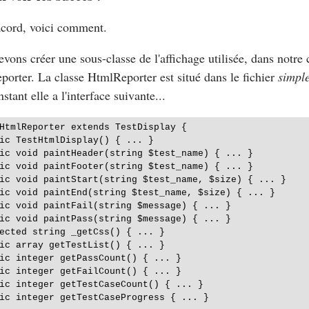
acord, voici comment.
vons créer une sous-classe de l'affichage utilisée, dans notre c
porter
. La classe
HtmlReporter
est situé dans le fichier
simple
nstant elle a l'interface suivante...
HtmlReporter extends TestDisplay {

ic TestHtmlDisplay() { ... }

ic void paintHeader(string $test_name) { ... }

ic void paintFooter(string $test_name) { ... }

ic void paintStart(string $test_name, $size) { ... }

ic void paintEnd(string $test_name, $size) { ... }

ic void paintFail(string $message) { ... }

ic void paintPass(string $message) { ... }

ected string _getCss() { ... }

ic array getTestList() { ... }

ic integer getPassCount() { ... }

ic integer getFailCount() { ... }

ic integer getTestCaseCount() { ... }

ic integer getTestCaseProgress { ... }
