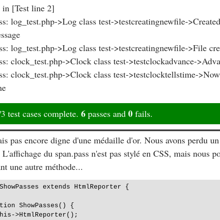
 in [Test line 2]
ss: log_test.php->Log class test->testcreatingnewfile->Created
ssage
ss: log_test.php->Log class test->testcreatingnewfile->File cr
ss: clock_test.php->Clock class test->testclockadvance->Ad
ss: clock_test.php->Clock class test->testclocktellstime->Now 
me
6
0
/3 test cases complete.
passes and
fails.
ais pas encore digne d'une médaille d'or. Nous avons perdu un
 L'affichage du
span.pass
n'est pas stylé en CSS, mais nous po
nt une autre méthode...
ShowPasses extends HtmlReporter {

tion ShowPasses() {

his->HtmlReporter();
