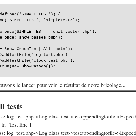
defined('SIMPLE_TEST')) {

ne('SIMPLE_TEST', 'simpletest/');

e_once(SIMPLE_TEST . 'unit_tester.php');
e_once('show_passes.php');
= &new GroupTest('All tests');

>addTestFile('log_test.php');

>addTestFile('clock_test.php');

>run(
new ShowPasses()
);

uvons le lancer pour voir le résultat de notre bricolage...
ll tests
ss: log_test.php->Log class test->testappendingtofile->Expecti
 in [Test line 1]
ss: log_test.php->Log class test->testappendingtofile->Expecti