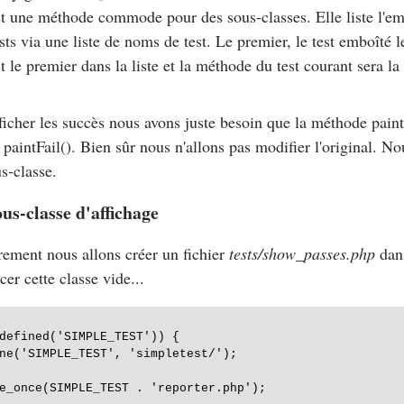
st une méthode commode pour des sous-classes. Elle liste l'e
ests via une liste de noms de test. Le premier, le test emboîté 
t le premier dans la liste et la méthode du test courant sera la
ficher les succès nous avons juste besoin que la méthode
pain
e
paintFail()
. Bien sûr nous n'allons pas modifier l'original. No
s-classe.
us-classe d'affichage
ement nous allons créer un fichier
tests/show_passes.php
dans
cer cette classe vide...
defined('SIMPLE_TEST')) {

ne('SIMPLE_TEST', 'simpletest/');

e_once(SIMPLE_TEST . 'reporter.php');
