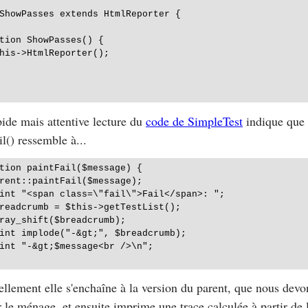
ShowPasses extends HtmlReporter {

tion ShowPasses() {

his->HtmlReporter();

ide mais attentive lecture du
code de SimpleTest
indique que 
il()
ressemble à...
tion paintFail($message) {

rent::paintFail($message);

int "<span class=\"fail\">Fail</span>: ";

readcrumb = $this->getTestList();

ray_shift($breadcrumb);

int implode("-&gt;", $breadcrumb);

int "-&gt;$message<br />\n";

ellement elle s'enchaîne à la version du parent, que nous devon
r le ménage, et ensuite imprime une trace calculée à partir de la