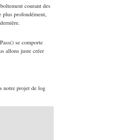
mboîtement courant des
le plus profondément,
 dernière.
tPass()
se comporte
us allons juste créer
 notre projet de log