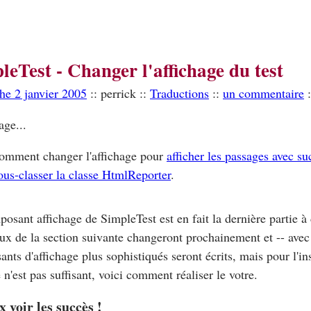
leTest - Changer l'affichage du test
he 2 janvier 2005
:: perrick ::
Traductions
::
un commentaire
:
age...
omment changer l'affichage pour
afficher les passages avec su
ous-classer la classe
HtmlReporter
.
osant affichage de SimpleTest est en fait la dernière partie à
x de la section suivante changeront prochainement et -- avec
nts d'affichage plus sophistiqués seront écrits, mais pour l'ins
n'est pas suffisant, voici comment réaliser le votre.
x voir les succès !