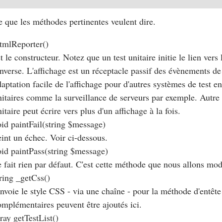
e que les méthodes pertinentes veulent dire.
tmlReporter()
t le constructeur. Notez que un test unitaire initie le lien vers 
'inverse. L'affichage est un réceptacle passif des évènements d
aptation facile de l'affichage pour d'autres systèmes de test en
nitaires comme la surveillance de serveurs par exemple. Autre 
itaire peut écrire vers plus d'un affichage à la fois.
oid paintFail(string $message)
eint un échec. Voir ci-dessous.
oid paintPass(string $message)
e fait rien par défaut. C'est cette méthode que nous allons modi
tring _getCss()
envoie le style CSS - via une chaîne - pour la méthode d'entête
omplémentaires peuvent être ajoutés ici.
ray getTestList()