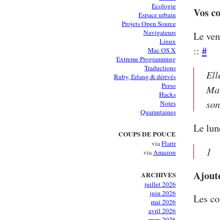
Ecologie
Vos c
Espace urbain
Projets Open Source
Navigateurs
Le ven
Linux
::
#
Mac OS X
Extreme Programming
Traductions
Ell
Ruby, Erlang & dérivés
Perso
Mat
Hacks
son
Notes
Quarantaines
Le lun
COUPS DE POUCE
via
Flattr
1
via
Amazon
Ajout
ARCHIVES
juillet 2026
juin 2026
Les co
mai 2026
avril 2026
mars 2026