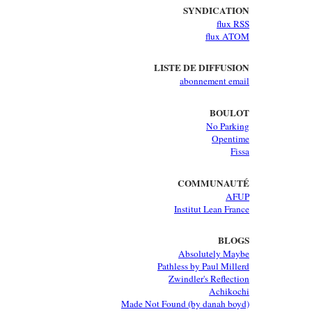
SYNDICATION
flux RSS
flux ATOM
LISTE DE DIFFUSION
abonnement email
BOULOT
No Parking
Opentime
Fissa
COMMUNAUTÉ
AFUP
Institut Lean France
BLOGS
Absolutely Maybe
Pathless by Paul Millerd
Zwindler's Reflection
Achikochi
Made Not Found (by danah boyd)