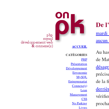
De l
mardi 
aucun 
ACCUEIL
Au has
CATÉGORIES
de Mat
PHP
Présentation
désagr
Développement
Ergonomie
précise
MySQL
de la 
Entreprenariat
Connexe(s)
derriè
Lean
Management
vérifie
CSS
procha
No Parking
Livres