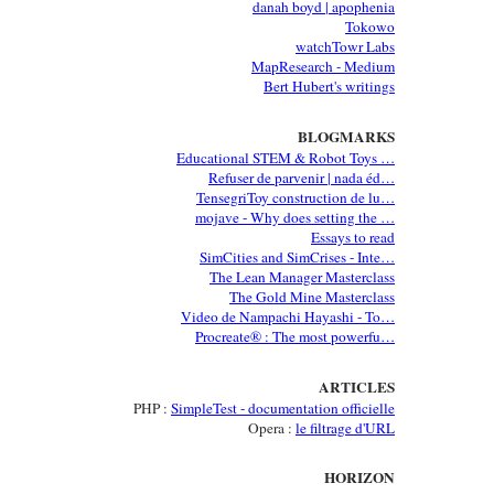
danah boyd | apophenia
Tokowo
watchTowr Labs
MapResearch - Medium
Bert Hubert's writings
BLOGMARKS
Educational STEM & Robot Toys …
Refuser de parvenir | nada éd…
TensegriToy construction de lu…
mojave - Why does setting the …
Essays to read
SimCities and SimCrises - Inte…
The Lean Manager Masterclass
The Gold Mine Masterclass
Video de Nampachi Hayashi - To…
Procreate® : The most powerfu…
ARTICLES
PHP :
SimpleTest - documentation officielle
Opera :
le filtrage d'URL
HORIZON