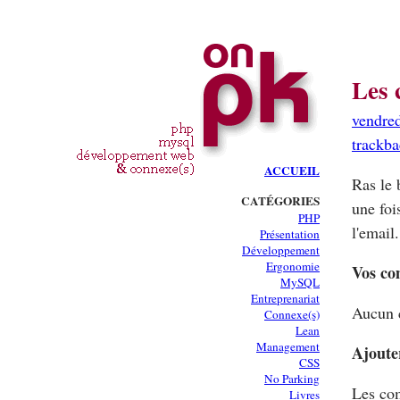
Les 
vendre
trackb
ACCUEIL
Ras le 
CATÉGORIES
une foi
PHP
l'email.
Présentation
Développement
Ergonomie
Vos co
MySQL
Entreprenariat
Aucun 
Connexe(s)
Lean
Management
Ajoute
CSS
No Parking
Les com
Livres