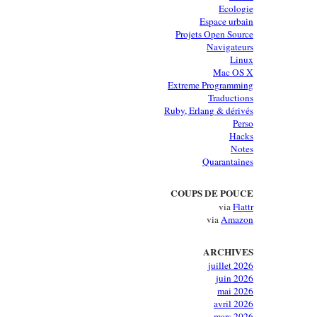
Ecologie
Espace urbain
Projets Open Source
Navigateurs
Linux
Mac OS X
Extreme Programming
Traductions
Ruby, Erlang & dérivés
Perso
Hacks
Notes
Quarantaines
COUPS DE POUCE
via
Flattr
via
Amazon
ARCHIVES
juillet 2026
juin 2026
mai 2026
avril 2026
mars 2026