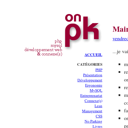
Main
vendre
...je va
ACCUEIL
m
CATÉGORIES
PHP
r
Présentation
o
Développement
Ergonomie
r
MySQL
m
Entreprenariat
Connexe(s)
c
Lean
f
Management
CSS
o
No Parking
p
Livres