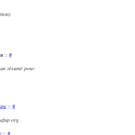
tion)
sa
::
#
t un résumé pour
site
::
#
.afup.org
e
::
#