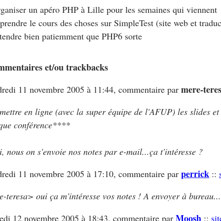
rganiser un apéro PHP à Lille pour les semaines qui viennent
eprendre le cours des choses sur SimpleTest (site web et traduc
ttendre bien patiemment que PHP6 sorte
mmentaires et/ou trackbacks
mere-tere
dredi 11 novembre 2005 à 11:44, commentaire par
mettre en ligne (avec la super équipe de l'AFUP) les slides e
que conférence****
i, nous on s'envoie nos notes par e-mail...ça t'intéresse ?
perrick
dredi 11 novembre 2005 à 17:10, commentaire par
::
e-teresa> oui ça m'intéresse vos notes ! A envoyer à bureau..
Moosh
edi 12 novembre 2005 à 18:43, commentaire par
::
sit