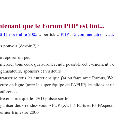
tenant que le Forum PHP est fini...
di 11 novembre 2005
:: perrick ::
PHP
::
5 commentaires
::
au
is pouvoir (devoir ?) :
e reposer un peu
emercier tous ceux qui auront rendu possible cet évènement : c
rganisateurs, sponsors et visiteurs
etranscrire tous les entretiens que j'ai pu faire avec Ramus, W
ettre en ligne (avec la super équipe de l'AFUP) les slides et 
onférence
aire en sorte que le DVD puisse sortir
rganiser deux rendez-vous AFUP (XUL à Paris et PHPAspects à
remier trimestre 2006