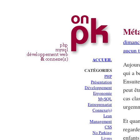
Méta
dimanc
aucun 
ACCUEIL
Aujourd
CATÉGORIES
qui a b
PHP
Ensuite
Présentation
Développement
peut êt
Ergonomie
cas cla
MySQL
Entreprenariat
urgemm
Connexe(s)
Lean
Et quan
Management
CSS
regarde
No Parking
enfants
Livres