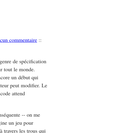
cun commentaire
::
genre de spécification
r tout le monde.
ncore un début qui
ateur peut modifier. Le
e code attend
conséquente -- on me
gine un jeu pour
à travers les trous qui