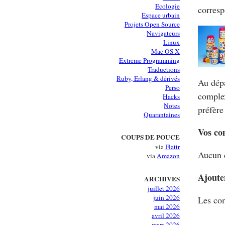
Ecologie
corresp
Espace urbain
Projets Open Source
Navigateurs
Linux
Mac OS X
Extreme Programming
Traductions
Ruby, Erlang & dérivés
Au dépa
Perso
complex
Hacks
Notes
préfère
Quarantaines
Vos co
COUPS DE POUCE
via
Flattr
Aucun 
via
Amazon
Ajoute
ARCHIVES
juillet 2026
juin 2026
Les com
mai 2026
avril 2026
mars 2026