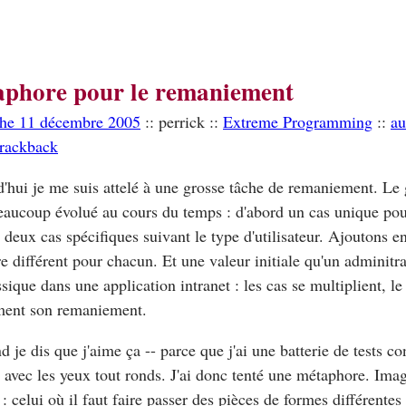
phore pour le remaniement
he 11 décembre 2005
:: perrick ::
Extreme Programming
::
au
trackback
'hui je me suis attelé à une grosse tâche de remaniement. Le 
eaucoup évolué au cours du temps : d'abord un cas unique pou
 deux cas spécifiques suivant le type d'utilisateur. Ajoutons e
re différent pour chacun. Et une valeur initiale qu'un adminitr
ssique dans une application intranet : les cas se multiplient, l
ent son remaniement.
d je dis que j'aime ça -- parce que j'ai une batterie de tests 
 avec les yeux tout ronds. J'ai donc tenté une métaphore. Ima
 : celui où il faut faire passer des pièces de formes différentes 