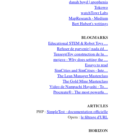
danah boyd | apophenia
Tokowo
watchTowr Labs
MapResearch - Medium
Bert Hubert's writings
BLOGMARKS
Educational STEM & Robot Toys …
Refuser de parvenir | nada éd…
TensegriToy construction de lu…
mojave - Why does setting the …
Essays to read
SimCities and SimCrises - Inte…
The Lean Manager Masterclass
The Gold Mine Masterclass
Video de Nampachi Hayashi - To…
Procreate® : The most powerfu…
ARTICLES
PHP :
SimpleTest - documentation officielle
Opera :
le filtrage d'URL
HORIZON