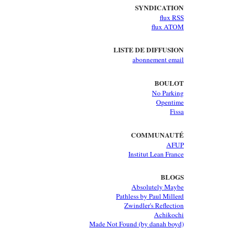
SYNDICATION
flux RSS
flux ATOM
LISTE DE DIFFUSION
abonnement email
BOULOT
No Parking
Opentime
Fissa
COMMUNAUTÉ
AFUP
Institut Lean France
BLOGS
Absolutely Maybe
Pathless by Paul Millerd
Zwindler's Reflection
Achikochi
Made Not Found (by danah boyd)