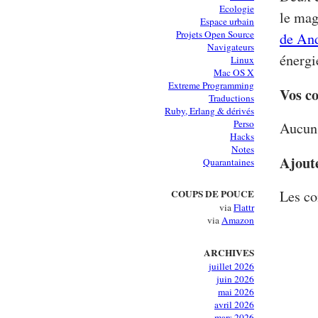
Ecologie
le mag
Espace urbain
Projets Open Source
de An
Navigateurs
énergi
Linux
Mac OS X
Extreme Programming
Vos c
Traductions
Ruby, Erlang & dérivés
Perso
Aucun 
Hacks
Notes
Ajout
Quarantaines
Les co
COUPS DE POUCE
via
Flattr
via
Amazon
ARCHIVES
juillet 2026
juin 2026
mai 2026
avril 2026
mars 2026