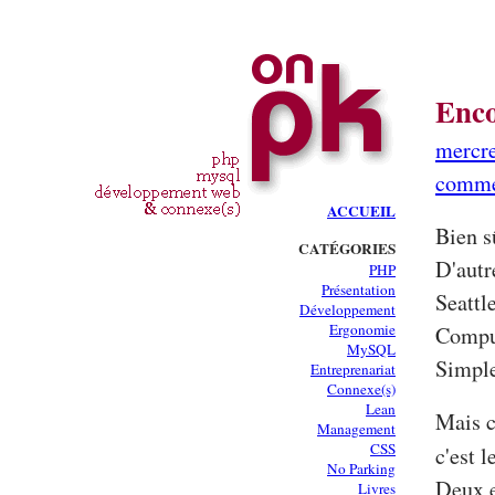
Enco
mercre
comme
ACCUEIL
Bien s
CATÉGORIES
D'autr
PHP
Présentation
Seattl
Développement
Ergonomie
Comput
MySQL
Simple
Entreprenariat
Connexe(s)
Lean
Mais c
Management
CSS
c'est l
No Parking
Deux e
Livres