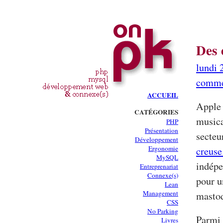
Des 
lundi 
comme
ACCUEIL
Apple 
CATÉGORIES
musica
PHP
Présentation
secteu
Développement
Ergonomie
creuse
MySQL
indépe
Entreprenariat
Connexe(s)
pour u
Lean
Management
mastod
CSS
No Parking
Parmi 
Livres