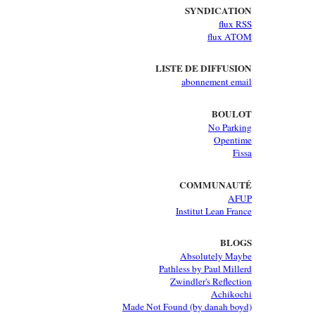
SYNDICATION
flux RSS
flux ATOM
LISTE DE DIFFUSION
abonnement email
BOULOT
No Parking
Opentime
Fissa
COMMUNAUTÉ
AFUP
Institut Lean France
BLOGS
Absolutely Maybe
Pathless by Paul Millerd
Zwindler's Reflection
Achikochi
Made Not Found (by danah boyd)