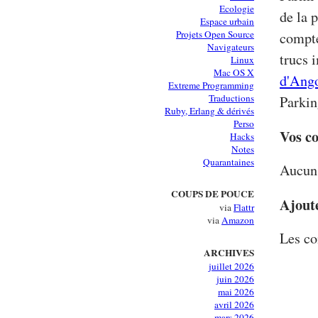
Ecologie
de la 
Espace urbain
Projets Open Source
compt
Navigateurs
trucs 
Linux
Mac OS X
d'Ang
Extreme Programming
Traductions
Parkin
Ruby, Erlang & dérivés
Perso
Vos c
Hacks
Notes
Quarantaines
Aucun 
COUPS DE POUCE
Ajout
via
Flattr
via
Amazon
Les co
ARCHIVES
juillet 2026
juin 2026
mai 2026
avril 2026
mars 2026