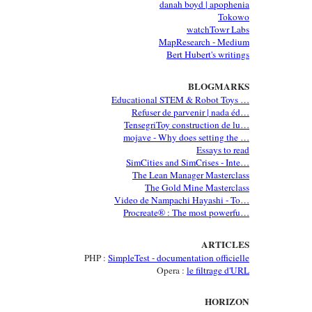
danah boyd | apophenia
Tokowo
watchTowr Labs
MapResearch - Medium
Bert Hubert's writings
BLOGMARKS
Educational STEM & Robot Toys …
Refuser de parvenir | nada éd…
TensegriToy construction de lu…
mojave - Why does setting the …
Essays to read
SimCities and SimCrises - Inte…
The Lean Manager Masterclass
The Gold Mine Masterclass
Video de Nampachi Hayashi - To…
Procreate® : The most powerfu…
ARTICLES
PHP :
SimpleTest - documentation officielle
Opera :
le filtrage d'URL
HORIZON