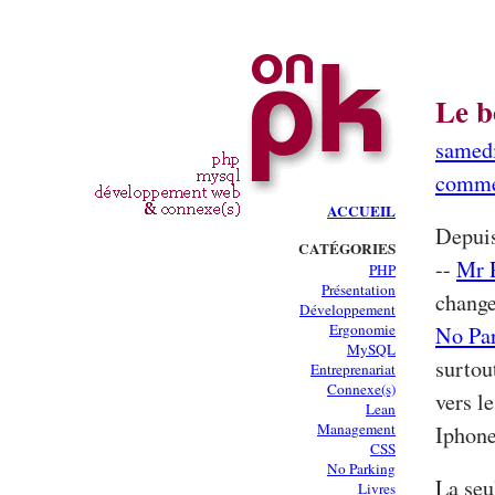
Le b
samedi
comme
ACCUEIL
Depuis
CATÉGORIES
--
Mr 
PHP
Présentation
change
Développement
Ergonomie
No Pa
MySQL
surtou
Entreprenariat
Connexe(s)
vers l
Lean
Management
Iphone
CSS
No Parking
La seu
Livres