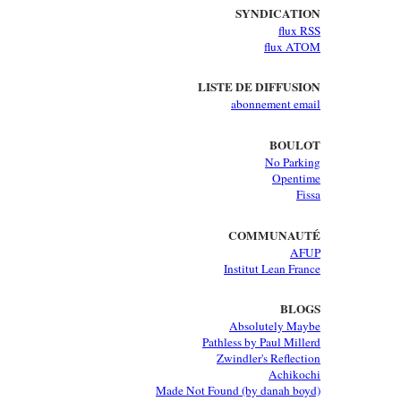
SYNDICATION
flux RSS
flux ATOM
LISTE DE DIFFUSION
abonnement email
BOULOT
No Parking
Opentime
Fissa
COMMUNAUTÉ
AFUP
Institut Lean France
BLOGS
Absolutely Maybe
Pathless by Paul Millerd
Zwindler's Reflection
Achikochi
Made Not Found (by danah boyd)