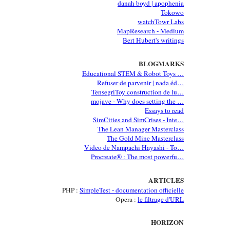
danah boyd | apophenia
Tokowo
watchTowr Labs
MapResearch - Medium
Bert Hubert's writings
BLOGMARKS
Educational STEM & Robot Toys …
Refuser de parvenir | nada éd…
TensegriToy construction de lu…
mojave - Why does setting the …
Essays to read
SimCities and SimCrises - Inte…
The Lean Manager Masterclass
The Gold Mine Masterclass
Video de Nampachi Hayashi - To…
Procreate® : The most powerfu…
ARTICLES
PHP :
SimpleTest - documentation officielle
Opera :
le filtrage d'URL
HORIZON