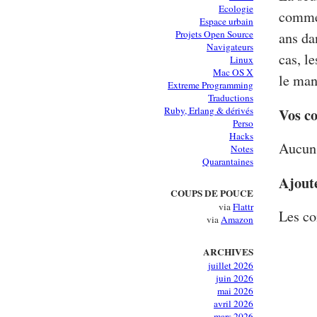
Ecologie
commen
Espace urbain
Projets Open Source
ans da
Navigateurs
cas, l
Linux
Mac OS X
le man
Extreme Programming
Traductions
Ruby, Erlang & dérivés
Vos c
Perso
Hacks
Aucun 
Notes
Quarantaines
Ajout
COUPS DE POUCE
via
Flattr
Les co
via
Amazon
ARCHIVES
juillet 2026
juin 2026
mai 2026
avril 2026
mars 2026