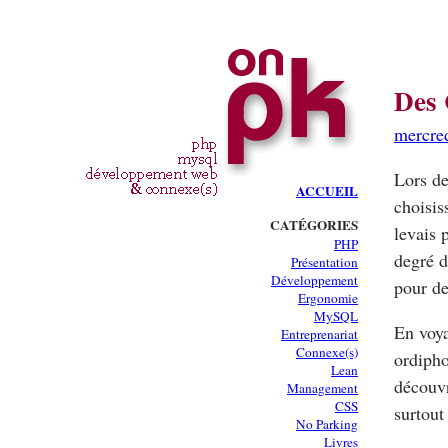
Des 
mercre
Lors de
ACCUEIL
choisis
CATÉGORIES
levais 
PHP
degré d
Présentation
Développement
pour de
Ergonomie
MySQL
En voy
Entreprenariat
Connexe(s)
ordipho
Lean
découvr
Management
CSS
surtou
No Parking
Livres