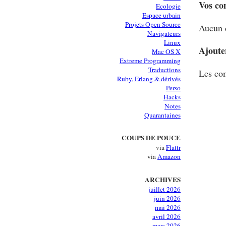
Vos co
Ecologie
Espace urbain
Projets Open Source
Aucun 
Navigateurs
Linux
Ajoute
Mac OS X
Extreme Programming
Traductions
Les com
Ruby, Erlang & dérivés
Perso
Hacks
Notes
Quarantaines
COUPS DE POUCE
via
Flattr
via
Amazon
ARCHIVES
juillet 2026
juin 2026
mai 2026
avril 2026
mars 2026