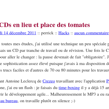
CDs en lieu et place des tomates
di 14 décembre 2011
:: perrick ::
Hacks
::
aucun commentaire
 toutes mes études, j'ai utilisé une technique un peu spéciale p
sais un CD par tranche de travail ou de révision. Une fois le 
pour aller le changer : la pause devenait de fait "obligatoire". J
e sophistication assez élevé puisque j'avais à ma disposition
s trucs faciles et d'autres de 70 ou 80 minutes pour les travau
ant Antoine Leclercq de
Crezeo
travaillant avec l'application
P
ne, j'ai eu un flash : je faisais du
time-boxing
il y a déjà 15 a
ir le développement agile... Malheureusement le MP3 a eu ra
t
au bureau
, on travaille plutôt en silence ;-)