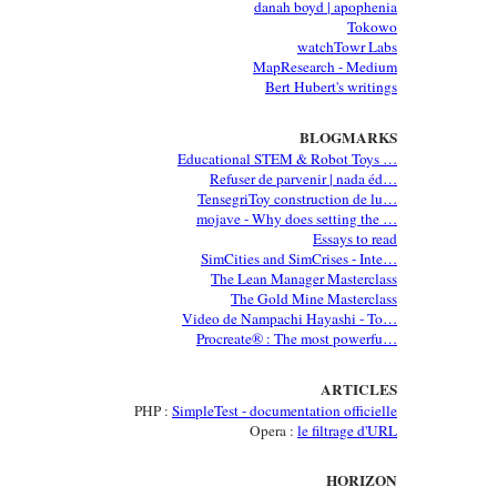
danah boyd | apophenia
Tokowo
watchTowr Labs
MapResearch - Medium
Bert Hubert's writings
BLOGMARKS
Educational STEM & Robot Toys …
Refuser de parvenir | nada éd…
TensegriToy construction de lu…
mojave - Why does setting the …
Essays to read
SimCities and SimCrises - Inte…
The Lean Manager Masterclass
The Gold Mine Masterclass
Video de Nampachi Hayashi - To…
Procreate® : The most powerfu…
ARTICLES
PHP :
SimpleTest - documentation officielle
Opera :
le filtrage d'URL
HORIZON