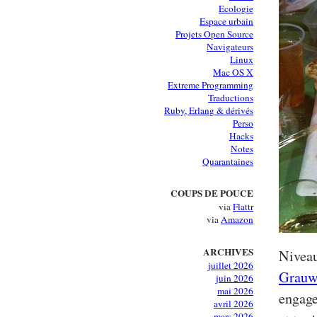
Ecologie
Espace urbain
Projets Open Source
Navigateurs
Linux
Mac OS X
Extreme Programming
Traductions
Ruby, Erlang & dérivés
Perso
Hacks
Notes
Quarantaines
COUPS DE POUCE
via
Flattr
via
Amazon
ARCHIVES
Niveau
juillet 2026
Grauw
juin 2026
mai 2026
engage
avril 2026
mars 2026