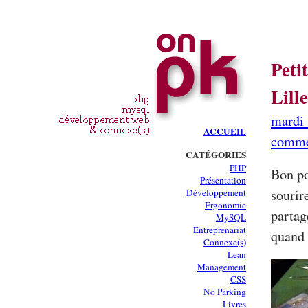
Peti
Lill
mardi 
ACCUEIL
comme
CATÉGORIES
PHP
Bon poi
Présentation
sourir
Développement
Ergonomie
partag
MySQL
Entreprenariat
quand 
Connexe(s)
Lean
Management
CSS
No Parking
Livres