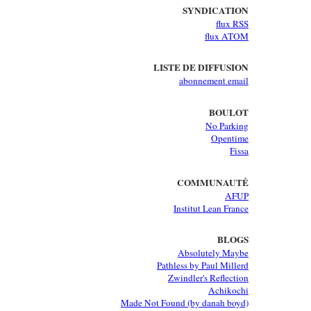
SYNDICATION
flux RSS
flux ATOM
LISTE DE DIFFUSION
abonnement email
BOULOT
No Parking
Opentime
Fissa
COMMUNAUTÉ
AFUP
Institut Lean France
BLOGS
Absolutely Maybe
Pathless by Paul Millerd
Zwindler's Reflection
Achikochi
Made Not Found (by danah boyd)