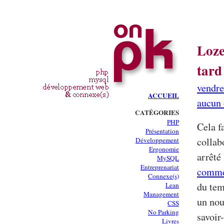
Loze
tard
vendre
ACCUEIL
aucun
CATÉGORIES
PHP
Cela f
Présentation
collab
Développement
Ergonomie
arrêté 
MySQL
Entreprenariat
comme
Connexe(s)
du tem
Lean
Management
un nou
CSS
No Parking
savoir
Livres