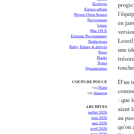
progic
Ecologie
Espace urbain
l'équi
Projets Open Source
Navigateurs
en jan
Linux
versio
Mac OS X
Extreme Programming
Lozeil
Traductions
Ruby, Erlang & dérivés
une id
Perso
trésore
Hacks
Notes
touche
Quarantaines
D'un t
COUPS DE POUCE
via
Flattr
commen
via
Amazon
: que 
ARCHIVES
aient 
juillet 2026
au pas
juin 2026
mai 2026
qu'on 
avril 2026
mars 2026