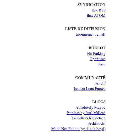
SYNDICATION
flux RSS
flux ATOM
LISTE DE DIFFUSION
abonnement email
BOULOT
No Parking
Opentime
Fissa
COMMUNAUTÉ
AFUP
Institut Lean France
BLOGS
Absolutely Maybe
Pathless by Paul Millerd
Zwindler's Reflection
Achikochi
Made Not Found (by danah boyd)