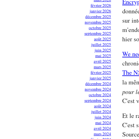
Encryp
février 2026
donnée
janvier 2026
décembre 2025
sur int
novembre 2025
octobre 2025
m'endo
septembre 2025
hier so
août 2025
juillet 2025
juin 2025
We nee
mai 2025
avril 2025
chron
mars 2025
The N
février 2025
janvier 2025
la mê
décembre 2024
novembre 2024
pour l
octobre 2024
C'est v
septembre 2024
août 2024
juillet 2024
Et le 
juin 2024
mai 2024
C'est 
avril 2024
Source
mars 2024