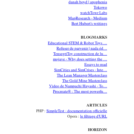
danah boyd | apophenia
Tokowo
watchTowr Labs
MapResearch - Medium
Bert Hubert's writings
BLOGMARKS
Educational STEM & Robot Toys …
Refuser de parvenir | nada éd…
TensegriToy construction de lu…
mojave - Why does setting the …
Essays to read
SimCities and SimCrises - Inte…
The Lean Manager Masterclass
The Gold Mine Masterclass
Video de Nampachi Hayashi - To…
Procreate® : The most powerfu…
ARTICLES
PHP :
SimpleTest - documentation officielle
Opera :
le filtrage d'URL
HORIZON