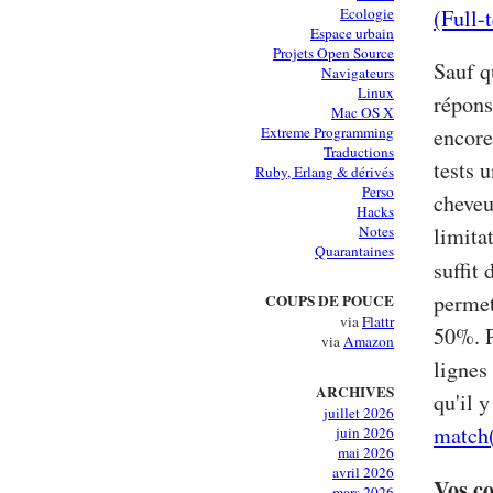
Ecologie
(Full-
Espace urbain
Projets Open Source
Sauf q
Navigateurs
Linux
répons
Mac OS X
Extreme Programming
encore
Traductions
tests 
Ruby, Erlang & dérivés
Perso
cheveu
Hacks
Notes
limita
Quarantaines
suffit 
permet 
COUPS DE POUCE
via
Flattr
50%. P
via
Amazon
lignes
ARCHIVES
qu'il 
juillet 2026
match(
juin 2026
mai 2026
avril 2026
Vos c
mars 2026