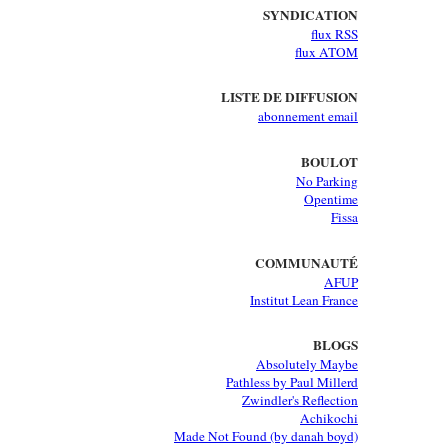
SYNDICATION
flux RSS
flux ATOM
LISTE DE DIFFUSION
abonnement email
BOULOT
No Parking
Opentime
Fissa
COMMUNAUTÉ
AFUP
Institut Lean France
BLOGS
Absolutely Maybe
Pathless by Paul Millerd
Zwindler's Reflection
Achikochi
Made Not Found (by danah boyd)