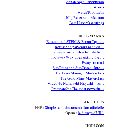
danah boyd | apophenia
Tokowo
watchTowr Labs
MapResearch - Medium
Bert Hubert's writings
BLOGMARKS
Educational STEM & Robot Toys …
Refuser de parvenir | nada éd…
TensegriToy construction de lu…
mojave - Why does setting the …
Essays to read
SimCities and SimCrises - Inte…
The Lean Manager Masterclass
The Gold Mine Masterclass
Video de Nampachi Hayashi - To…
Procreate® : The most powerfu…
ARTICLES
PHP :
SimpleTest - documentation officielle
Opera :
le filtrage d'URL
HORIZON