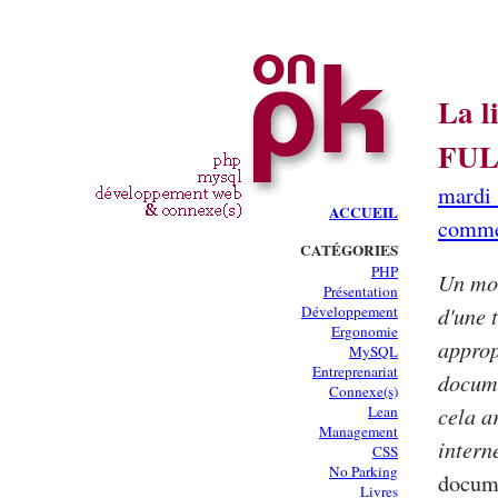
La l
FUL
mardi 
ACCUEIL
comme
CATÉGORIES
PHP
Un mot
Présentation
d'une 
Développement
Ergonomie
approp
MySQL
Entreprenariat
docume
Connexe(s)
cela a
Lean
Management
intern
CSS
No Parking
docum
Livres