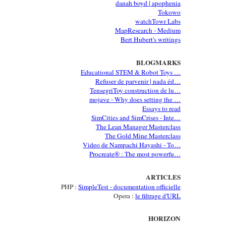
danah boyd | apophenia
Tokowo
watchTowr Labs
MapResearch - Medium
Bert Hubert's writings
BLOGMARKS
Educational STEM & Robot Toys …
Refuser de parvenir | nada éd…
TensegriToy construction de lu…
mojave - Why does setting the …
Essays to read
SimCities and SimCrises - Inte…
The Lean Manager Masterclass
The Gold Mine Masterclass
Video de Nampachi Hayashi - To…
Procreate® : The most powerfu…
ARTICLES
PHP :
SimpleTest - documentation officielle
Opera :
le filtrage d'URL
HORIZON