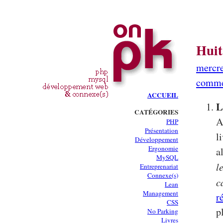
Huit
mercre
comme
ACCUEIL
L
CATÉGORIES
A
PHP
Présentation
l
Développement
Ergonomie
a
MySQL
l
Entreprenariat
Connexe(s)
c
Lean
Management
r
CSS
p
No Parking
Livres