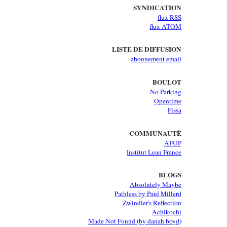
SYNDICATION
flux RSS
flux ATOM
LISTE DE DIFFUSION
abonnement email
BOULOT
No Parking
Opentime
Fissa
COMMUNAUTÉ
AFUP
Institut Lean France
BLOGS
Absolutely Maybe
Pathless by Paul Millerd
Zwindler's Reflection
Achikochi
Made Not Found (by danah boyd)