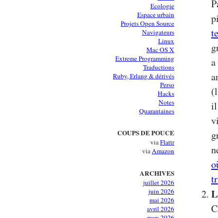
P
Ecologie
Espace urbain
p
Projets Open Source
t
Navigateurs
Linux
g
Mac OS X
Extreme Programming
a
Traductions
a
Ruby, Erlang & dérivés
Perso
(
Hacks
Notes
i
Quarantaines
v
COUPS DE POUCE
g
via
Flattr
n
via
Amazon
o
ARCHIVES
t
juillet 2026
L
juin 2026
mai 2026
C
avril 2026
mars 2026