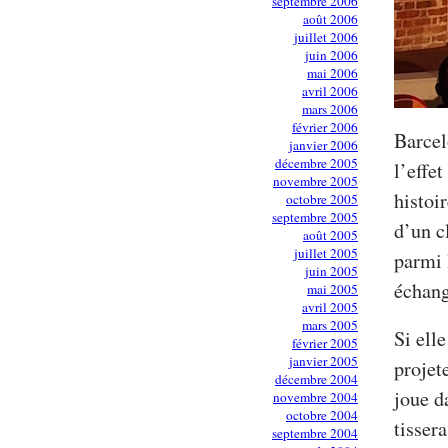
septembre 2006
août 2006
juillet 2006
juin 2006
mai 2006
avril 2006
mars 2006
février 2006
Barcel
janvier 2006
décembre 2005
l’effe
novembre 2005
histoi
octobre 2005
septembre 2005
d’un c
août 2005
juillet 2005
parmi 
juin 2005
échang
mai 2005
avril 2005
mars 2005
Si elle
février 2005
janvier 2005
projet
décembre 2004
joue d
novembre 2004
octobre 2004
tisser
septembre 2004