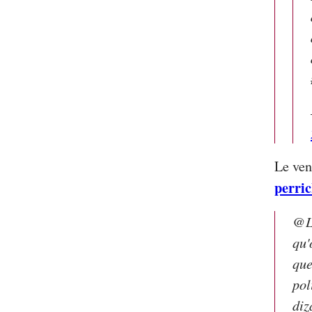
Le ven
perri
@Li
qu'
que
pol
diz