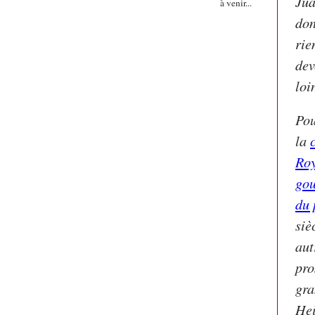
Jua
à venir...
don
rie
dev
loi
Pou
la
Roy
gou
du 
siè
aut
pro
gra
Hei