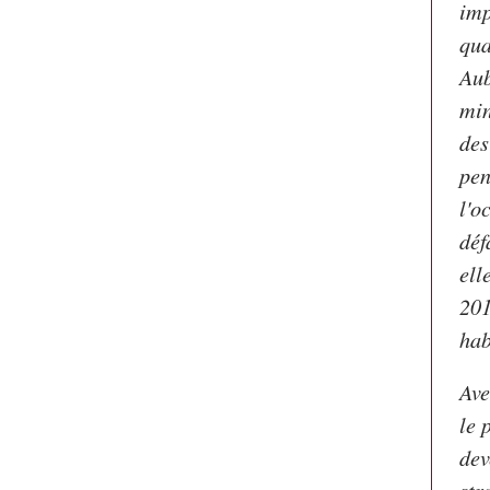
imp
qua
Aub
min
des
pen
l'o
déf
ell
201
hab
Ave
le 
dev
str