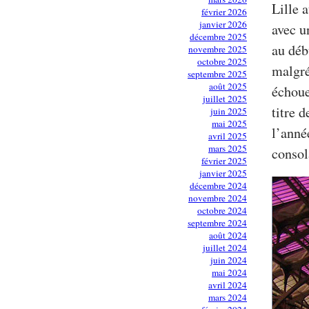
Lille 
février 2026
janvier 2026
avec u
décembre 2025
au déb
novembre 2025
octobre 2025
malgr
septembre 2025
août 2025
échoue
juillet 2025
titre 
juin 2025
mai 2025
l’anné
avril 2025
mars 2025
consol
février 2025
janvier 2025
décembre 2024
novembre 2024
octobre 2024
septembre 2024
août 2024
juillet 2024
juin 2024
mai 2024
avril 2024
mars 2024