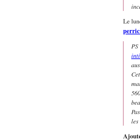
inc
Le lun
perri
PS 
int
aus
Cet
mai
560
bea
Pas
les
Ajout