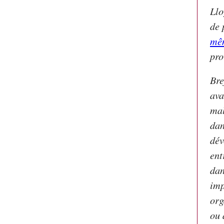
Llo
de 
mêm
pro
Bre
ava
mal
dan
dév
ent
dan
imp
org
ou 