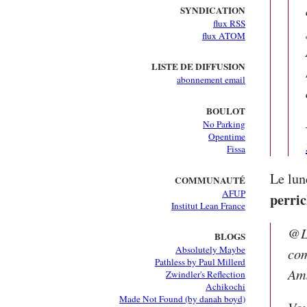
SYNDICATION
flux RSS
flux ATOM
LISTE DE DIFFUSION
abonnement email
BOULOT
No Parking
Opentime
Fissa
Le lun
COMMUNAUTÉ
AFUP
perri
Institut Lean France
@Li
BLOGS
Absolutely Maybe
com
Pathless by Paul Millerd
Ams
Zwindler's Reflection
Achikochi
Made Not Found (by danah boyd)
Vou