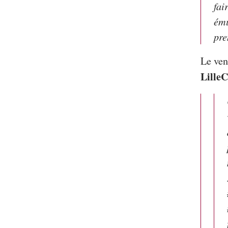
fai
ému
pre
Le ven
Lille