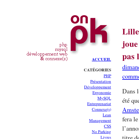
Lill
joue
pas
ACCUEIL
diman
CATÉGORIES
comme
PHP
Présentation
Développement
Dans l
Ergonomie
MySQL
été que
Entreprenariat
Amste
Connexe(s)
Lean
fera le
Management
CSS
l’anno
No Parking
titre 
Livres