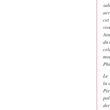
sal
acc
cet
vis
Ain
du 
cel
mon
Phi
Le 
la 
Pie
pol
der