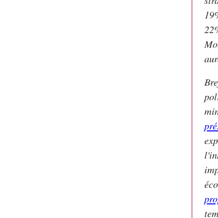
19%
22%
Mon
aur
Bre
pol
min
pré
exp
l'i
imp
éco
pro
te