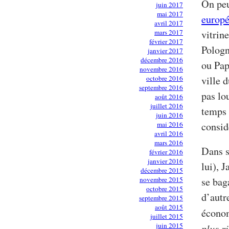
On peu
juin 2017
mai 2017
europé
avril 2017
mars 2017
vitrin
février 2017
Pologn
janvier 2017
décembre 2016
ou Pap
novembre 2016
octobre 2016
ville 
septembre 2016
pas lo
août 2016
juillet 2016
temps 
juin 2016
mai 2016
consid
avril 2016
mars 2016
Dans s
février 2016
janvier 2016
lui), 
décembre 2015
novembre 2015
se baga
octobre 2015
d’autr
septembre 2015
août 2015
écono
juillet 2015
juin 2015
plus r