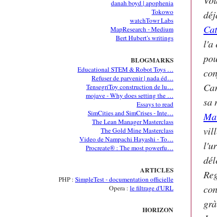
danah boyd | apophenia
Tokowo
déj
watchTowr Labs
Cat
MapResearch - Medium
Bert Hubert's writings
l'a
po
BLOGMARKS
Educational STEM & Robot Toys …
con
Refuser de parvenir | nada éd…
Car
TensegriToy construction de lu…
mojave - Why does setting the …
sa 
Essays to read
SimCities and SimCrises - Inte…
Ma
The Lean Manager Masterclass
vil
The Gold Mine Masterclass
Video de Nampachi Hayashi - To…
l'u
Procreate® : The most powerfu…
dél
ARTICLES
Reg
PHP :
SimpleTest - documentation officielle
con
Opera :
le filtrage d'URL
grà
HORIZON