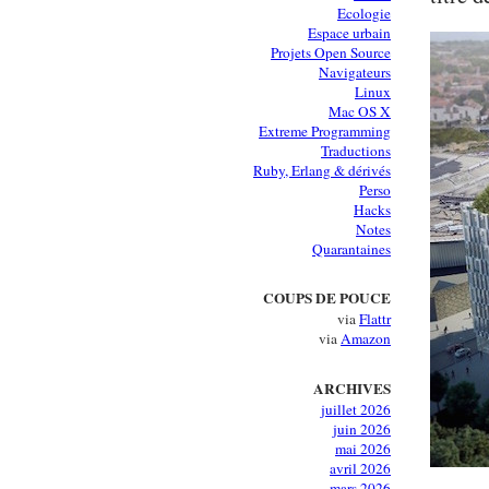
Ecologie
Espace urbain
Projets Open Source
Navigateurs
Linux
Mac OS X
Extreme Programming
Traductions
Ruby, Erlang & dérivés
Perso
Hacks
Notes
Quarantaines
COUPS DE POUCE
via
Flattr
via
Amazon
ARCHIVES
juillet 2026
juin 2026
mai 2026
avril 2026
mars 2026