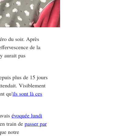
éro du soir. Après
effervescence de la
'y aurait pas
epuis plus de 15 jours
attendait. Visiblement
nt qu'
ils sont là ces
avais
évoquée lundi
en train de
passer par
que notre