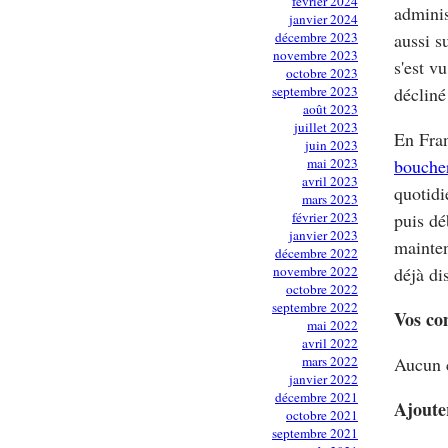
février 2024
adminis
janvier 2024
décembre 2023
aussi s
novembre 2023
s'est v
octobre 2023
septembre 2023
décliné
août 2023
juillet 2023
En Fran
juin 2023
mai 2023
boucher
avril 2023
quotidi
mars 2023
février 2023
puis dé
janvier 2023
mainten
décembre 2022
novembre 2022
déjà di
octobre 2022
septembre 2022
Vos co
mai 2022
avril 2022
mars 2022
Aucun 
janvier 2022
décembre 2021
Ajoute
octobre 2021
septembre 2021