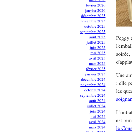
février 2026
janvier 2026
décembre 2025
novembre 2025
octobre 2025
septembre 2025
août 2025
Peggy a
juillet 2025
l'embal
juin 2025
mai 2025
soirée,
avril 2025
d'appla
mars 2025
février 2025
janvier 2025
Une ami
décembre 2024
: elle 
novembre 2024
octobre 2024
les que
septembre 2024
soignan
août 2024
juillet 2024
juin 2024
L'initi
mai 2024
est rem
avril 2024
mars 2024
le Cons