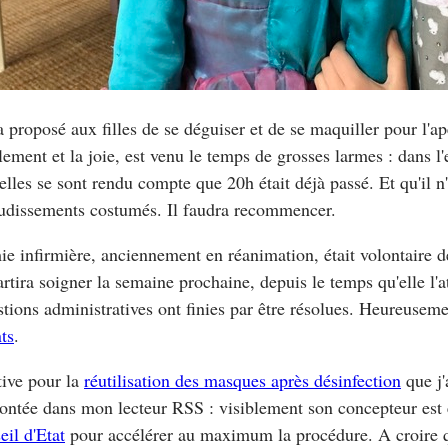
 proposé aux filles de se déguiser et de se maquiller pour l'ap
lement et la joie, est venu le temps de grosses larmes : dans l'
 elles se sont rendu compte que 20h était déjà passé. Et qu'il n
udissements costumés. Il faudra recommencer.
e infirmière, anciennement en réanimation, était volontaire d
partira soigner la semaine prochaine, depuis le temps qu'elle l'
stions administratives ont finies par être résolues. Heureuseme
ts
.
ative pour la
réutilisation des masques après désinfection
que j'
ontée dans mon lecteur RSS : visiblement son concepteur est 
eil d'Etat
pour accélérer au maximum la procédure. A croire 