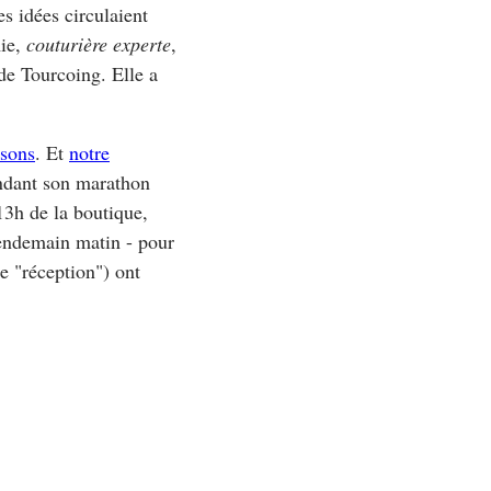
s idées circulaient
mie,
couturière experte
,
 de Tourcoing. Elle a
isons
. Et
notre
endant son marathon
13h de la boutique,
endemain matin - pour
ie "réception") ont