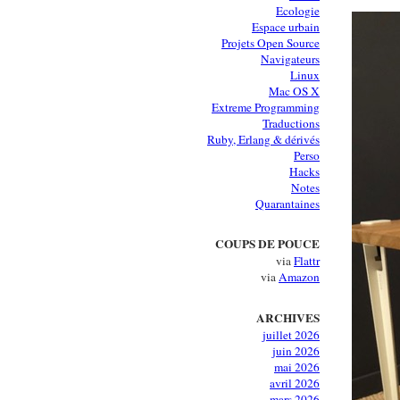
Ecologie
Espace urbain
Projets Open Source
Navigateurs
Linux
Mac OS X
Extreme Programming
Traductions
Ruby, Erlang & dérivés
Perso
Hacks
Notes
Quarantaines
COUPS DE POUCE
via
Flattr
via
Amazon
ARCHIVES
juillet 2026
juin 2026
mai 2026
avril 2026
mars 2026