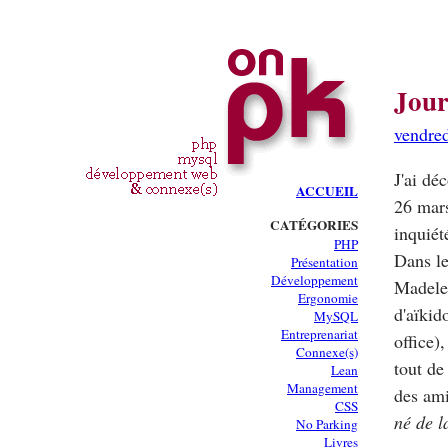
Jour
vendred
J'ai dé
ACCUEIL
26 mars
CATÉGORIES
inquiét
PHP
Dans le
Présentation
Développement
Madelei
Ergonomie
d'aïkid
MySQL
Entreprenariat
office)
Connexe(s)
tout de
Lean
Management
des ami
CSS
né de l
No Parking
Livres