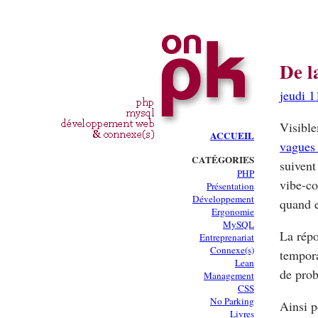
De l
jeudi 1
Visible
ACCUEIL
vagues 
CATÉGORIES
suivent
PHP
vibe-co
Présentation
Développement
quand e
Ergonomie
MySQL
La rép
Entreprenariat
Connexe(s)
tempora
Lean
de prob
Management
CSS
No Parking
Ainsi p
Livres