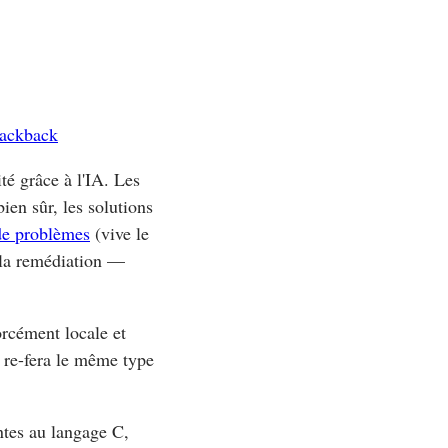
rackback
té grâce à l'IA. Les
ien sûr, les solutions
de problèmes
(vive le
la remédiation —
orcément locale et
 re-fera le même type
ntes au langage C,