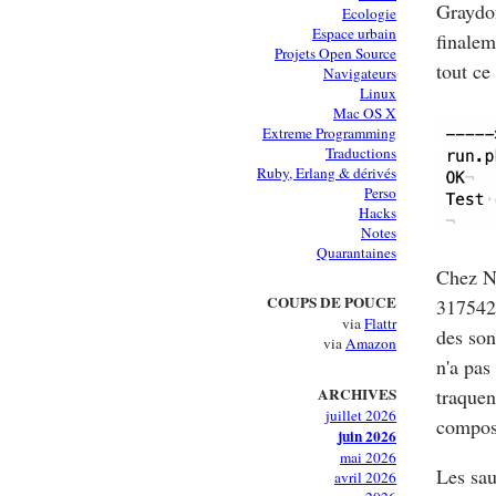
Graydo
Ecologie
Espace urbain
finale
Projets Open Source
tout ce
Navigateurs
Linux
Mac OS X
Extreme Programming
Traductions
Ruby, Erlang & dérivés
Perso
Hacks
Notes
Quarantaines
Chez No
COUPS DE POUCE
317542 
via
Flattr
des son
via
Amazon
n'a pas
traquen
ARCHIVES
juillet 2026
compose
juin 2026
mai 2026
Les sau
avril 2026