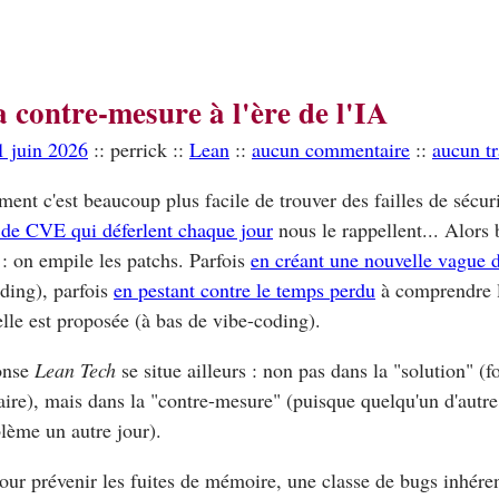
a contre-mesure à l'ère de l'IA
1 juin 2026
:: perrick ::
Lean
::
aucun commentaire
::
aucun t
ment c'est beaucoup plus facile de trouver des failles de sécuri
de CVE qui déferlent chaque jour
nous le rappellent... Alors b
 : on empile les patchs. Parfois
en créant une nouvelle vague 
ding), parfois
en pestant contre le temps perdu
à comprendre 
lle est proposée (à bas de vibe-coding).
onse
Lean Tech
se situe ailleurs : non pas dans la "solution" (f
ire), mais dans la "contre-mesure" (puisque quelqu'un d'autre
lème un autre jour).
our prévenir les fuites de mémoire, une classe de bugs inhére