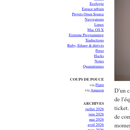
Ecologie
Espace urbain
Projets Open Source
Navigateurs
Linux
Mac OS X
Extreme Programming
Traductions
Ruby, Erlang & dérivés
Perso
Hacks
Notes
Quarantaines
COUPS DE POUCE
via
Flattr
D'un c
via
Amazon
de l'é
ARCHIVES
ticket
juillet 2026
juin 2026
de com
mai 2026
moment
avril 2026
mars 2026