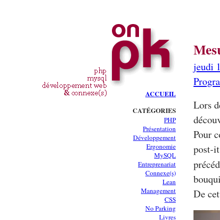
Mesu
jeudi 
Progr
ACCUEIL
Lors d
CATÉGORIES
découv
PHP
Présentation
Pour c
Développement
Ergonomie
post-i
MySQL
précéde
Entreprenariat
Connexe(s)
bouqu
Lean
Management
De cet
CSS
No Parking
Livres