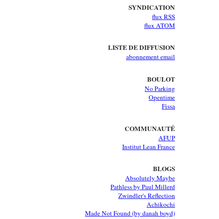
SYNDICATION
flux RSS
flux ATOM
LISTE DE DIFFUSION
abonnement email
BOULOT
No Parking
Opentime
Fissa
COMMUNAUTÉ
AFUP
Institut Lean France
BLOGS
Absolutely Maybe
Pathless by Paul Millerd
Zwindler's Reflection
Achikochi
Made Not Found (by danah boyd)