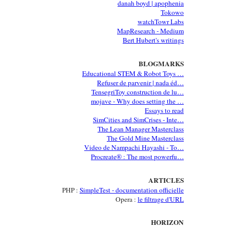
danah boyd | apophenia
Tokowo
watchTowr Labs
MapResearch - Medium
Bert Hubert's writings
BLOGMARKS
Educational STEM & Robot Toys …
Refuser de parvenir | nada éd…
TensegriToy construction de lu…
mojave - Why does setting the …
Essays to read
SimCities and SimCrises - Inte…
The Lean Manager Masterclass
The Gold Mine Masterclass
Video de Nampachi Hayashi - To…
Procreate® : The most powerfu…
ARTICLES
PHP :
SimpleTest - documentation officielle
Opera :
le filtrage d'URL
HORIZON