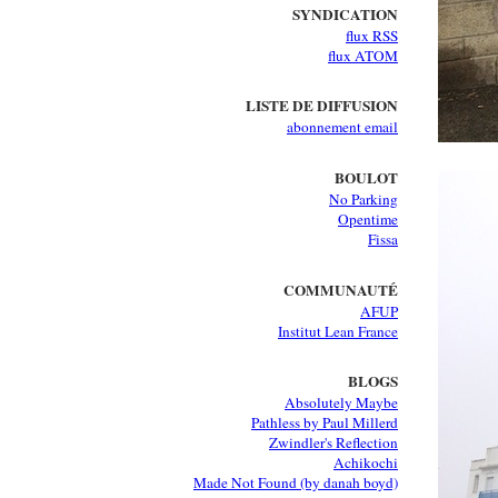
SYNDICATION
flux RSS
flux ATOM
LISTE DE DIFFUSION
abonnement email
BOULOT
No Parking
Opentime
Fissa
COMMUNAUTÉ
AFUP
Institut Lean France
BLOGS
Absolutely Maybe
Pathless by Paul Millerd
Zwindler's Reflection
Achikochi
Made Not Found (by danah boyd)