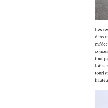
Les ré
dans u
médeci
conces
tout ju
lotiss
tourist
hauteu