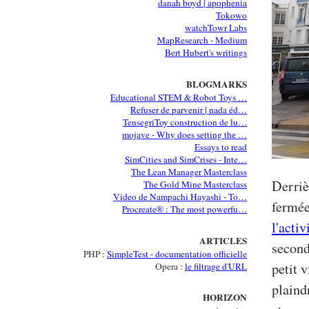
danah boyd | apophenia
Tokowo
watchTowr Labs
MapResearch - Medium
Bert Hubert's writings
BLOGMARKS
Educational STEM & Robot Toys …
Refuser de parvenir | nada éd…
TensegriToy construction de lu…
mojave - Why does setting the …
Essays to read
SimCities and SimCrises - Inte…
The Lean Manager Masterclass
Derriè
The Gold Mine Masterclass
Video de Nampachi Hayashi - To…
fermée
Procreate® : The most powerfu…
l'acti
ARTICLES
second
PHP :
SimpleTest - documentation officielle
petit v
Opera :
le filtrage d'URL
plaind
HORIZON