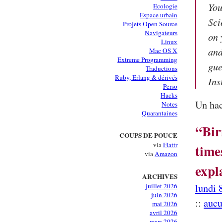
You
Ecologie
Espace urbain
Sci
Projets Open Source
Navigateurs
on 
Linux
and
Mac OS X
Extreme Programming
gue
Traductions
Ruby, Erlang & dérivés
Ins
Perso
Hacks
Un hac
Notes
Quarantaines
“Bir
COUPS DE POUCE
via
Flattr
time
via
Amazon
expl
ARCHIVES
juillet 2026
lundi 
juin 2026
::
aucu
mai 2026
avril 2026
mars 2026