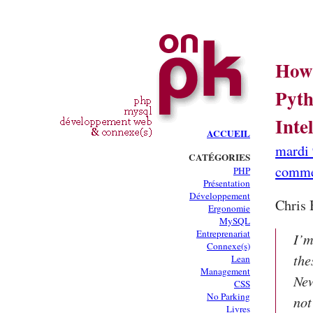
How 
Pyth
Inte
ACCUEIL
mardi 
CATÉGORIES
comme
PHP
Présentation
Développement
Chris 
Ergonomie
MySQL
Entreprenariat
I’m
Connexe(s)
the
Lean
Management
New
CSS
No Parking
not
Livres