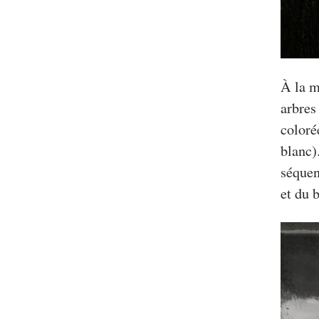
À la m
arbres
coloré
blanc).
séquen
et du 