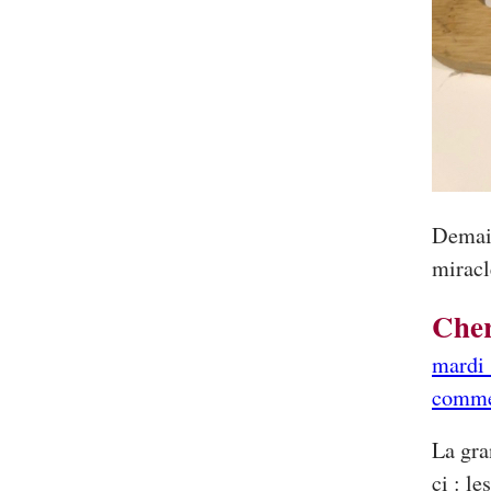
Demain
miracl
Cher
mardi 
comme
La gra
ci : le