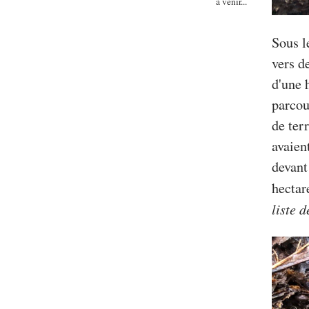
à venir...
Sous l
vers d
d'une 
parcou
de ter
avaien
devant
hectar
liste 