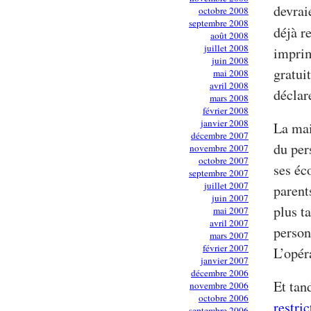
devrai
octobre 2008
septembre 2008
déjà re
août 2008
juillet 2008
imprim
juin 2008
gratui
mai 2008
avril 2008
déclar
mars 2008
février 2008
janvier 2008
La mai
décembre 2007
du per
novembre 2007
octobre 2007
ses éc
septembre 2007
juillet 2007
parent
juin 2007
plus ta
mai 2007
avril 2007
person
mars 2007
février 2007
L’opér
janvier 2007
décembre 2006
Et tan
novembre 2006
octobre 2006
restri
septembre 2006