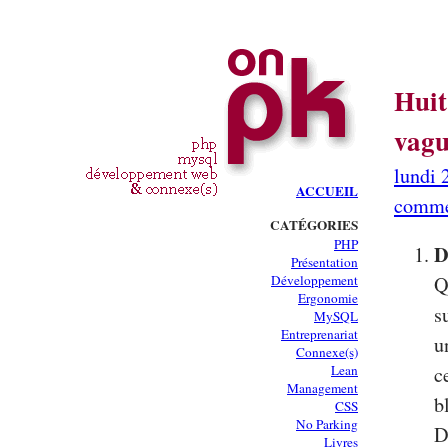
Huit
vag
lundi 
ACCUEIL
comme
CATÉGORIES
PHP
D
Présentation
Développement
Q
Ergonomie
s
MySQL
Entreprenariat
u
Connexe(s)
Lean
c
Management
b
CSS
No Parking
D
Livres