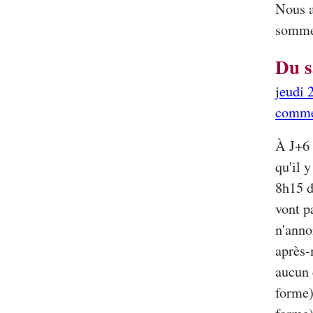
Nous a
sommes
Du s
jeudi 
comme
À J+6 
qu'il 
8h15 d
vont p
n'annon
après-
aucun 
forme)