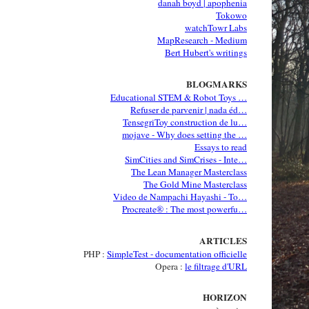
danah boyd | apophenia
Tokowo
watchTowr Labs
MapResearch - Medium
Bert Hubert's writings
BLOGMARKS
Educational STEM & Robot Toys …
Refuser de parvenir | nada éd…
TensegriToy construction de lu…
mojave - Why does setting the …
Essays to read
SimCities and SimCrises - Inte…
The Lean Manager Masterclass
The Gold Mine Masterclass
Video de Nampachi Hayashi - To…
Procreate® : The most powerfu…
ARTICLES
PHP :
SimpleTest - documentation officielle
Opera :
le filtrage d'URL
HORIZON