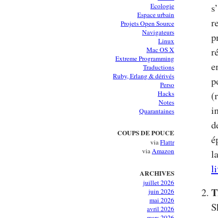
Ecologie
s
Espace urbain
r
Projets Open Source
Navigateurs
p
Linux
Mac OS X
r
Extreme Programming
e
Traductions
Ruby, Erlang & dérivés
p
Perso
Hacks
(
Notes
i
Quarantaines
d
COUPS DE POUCE
é
via
Flattr
via
Amazon
l
l
ARCHIVES
juillet 2026
T
juin 2026
mai 2026
S
avril 2026
mars 2026