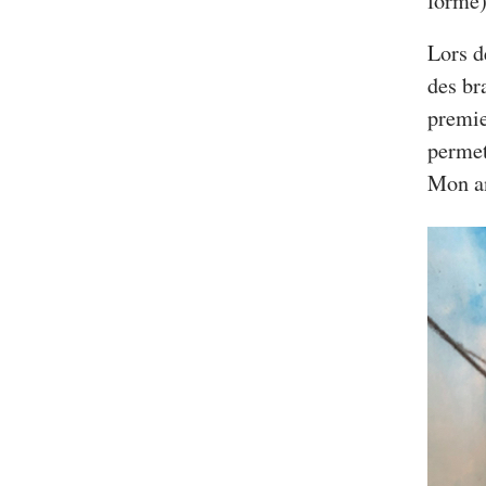
forme)
Lors d
des br
premie
permet
Mon an