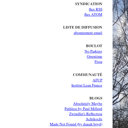
SYNDICATION
flux RSS
flux ATOM
LISTE DE DIFFUSION
abonnement email
BOULOT
No Parking
Opentime
Fissa
COMMUNAUTÉ
AFUP
Institut Lean France
BLOGS
Absolutely Maybe
Pathless by Paul Millerd
Zwindler's Reflection
Achikochi
Made Not Found (by danah boyd)